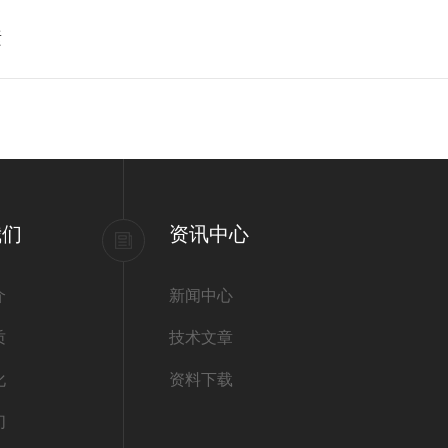
素
我们
资讯中心
介
新闻中心
质
技术文章
化
资料下载
们