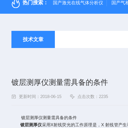
热门搜索：
国产激光在线气体分析仪
国产气
技术文章
镀层测厚仪测量需具备的条件
更新时间：2018-06-15
点击次数：2235
镀层测厚仪测量需具备的条件
镀层测厚仪
采用X射线荧光的工作原理是，X 射线管产