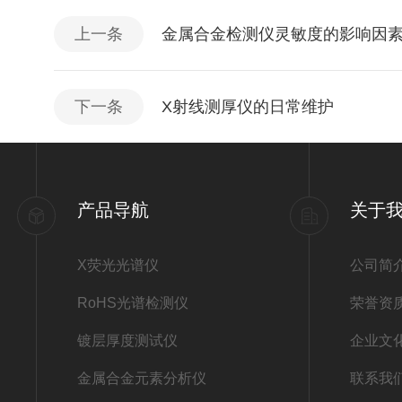
上一条
金属合金检测仪灵敏度的影响因
下一条
X射线测厚仪的日常维护
产品导航
关于
X荧光光谱仪
公司简
RoHS光谱检测仪
荣誉资
镀层厚度测试仪
企业文
金属合金元素分析仪
联系我