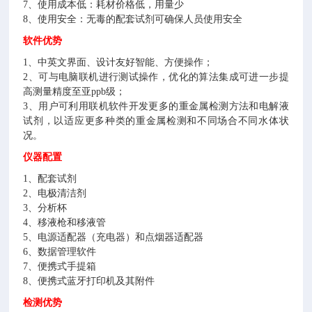
7
、使用成本低：耗材价格低，用量少
8
、使用安全：无毒的配套试剂可确保人员使用安全
软件优势
1
、中英文界面、设计友好智能、方便操作；
2
、可与电脑联机进行测试操作，优化的算法集成可进一步提
高测量精度至亚
ppb
级；
3
、用户可利用联机软件开发更多的重金属检测方法和电解液
试剂，以适应更多种类的重金属检测和不同场合不同水体状
况。
仪器配置
1
、配套试剂
2
、电极清洁剂
3
、分析杯
4
、移液枪和移液管
5
、电源适配器（充电器）和点烟器适配器
6
、数据管理软件
7
、便携式手提箱
8
、便携式蓝牙打印机及其附件
检测优势