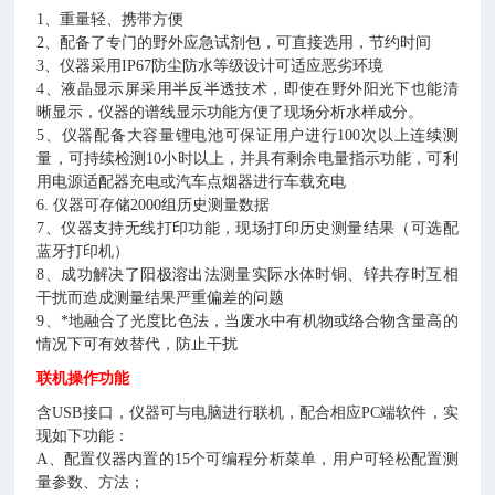
1
、重量轻、携带方便
2
、配备了专门的野外应急试剂包，可直接选用，节约时间
3
、仪器采用
IP67
防尘防水等级设计可适应恶劣环境
4
、液晶显示屏采用半反半透技术，即使在野外阳光下也能清
晰显示，仪器的谱线显示功能方便了现场分析水样成分。
5
、仪器配备大容量锂电池可保证用户进行
100
次以上连续测
量，可持续检测
10
小时以上，并具有剩余电量指示功能，可利
用电源适配器充电或汽车点烟器进行车载充电
6.
仪器可存储
2000
组历史测量数据
7
、仪器支持无线打印功能，现场打印历史测量结果（可选配
蓝牙打印机）
8
、成功解决了阳极溶出法测量实际水体时铜、锌共存时互相
干扰而造成测量结果严重偏差的问题
9
、*地融合了光度比色法，当废水中有机物或络合物含量高的
情况下可有效替代，防止干扰
联机操作功能
含
USB
接口，仪器可与电脑进行联机，配合相应
PC
端软件，实
现如下功能：
A
、配置仪器内置的
15
个可编程分析菜单，用户可轻松配置测
量参数、方法；