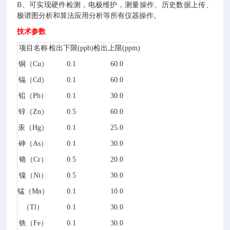
B
、可实现硬件检测，电极维护，测量操作、历史数据上传、
极谱图分析和算法应用分析等所有仪器操作。
技术参数
项目名称
检出下限
(ppb)
检出上限
(ppm)
铜（
Cu
）
0.1
60.0
镉（
Cd
）
0.1
60.0
铅（
Pb
）
0.1
30.0
锌（
Zn
）
0.5
60.0
汞（
Hg
）
0.1
25.0
砷（
As
）
0.1
30.0
铬（
Cr
）
0.5
20.0
镍（
Ni
）
0.5
30.0
锰（
Mn
）
0.1
10.0
（
Tl
）
0.1
30.0
铁（
Fe
）
0.1
30.0