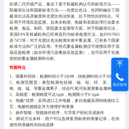
的第二代升级产品，集合了基于权威机构认可的标准方法
——
阳极溶出法和国家标准方法
——
光度比色法，也同时融合了阳
极溶出法高灵敏度和光度比色法快速、抗干扰性好的特点。可
应用于环境应急监测、自来水检测、电镀和表面处理行业废水
检测、食品、制药、医院废水监测等方面。对于阳极溶出法，
美国
EPA
等权威机构已经将其列为标准检测方法，如
EPA7063
及
7472
等；对于光度比色法检测水体中重金属，已有多个国家
标准方法和广泛的应用。
手持式重金属检测仪可便携应用于现
场应急检测（如水环境污染事故应急监测），也可应用于实验
室的的重金属检测和分析。
性能特点
1
、测量时间快：检测时间小于
5
分钟，快检测时间小于
30
秒
2
、检测范围宽：典型检测包括铜、镉、铅、锌、汞、砷、
电话咨询
铬、镍、锰、等重金属离子，结合
PC
机可拓展测量金属种类
3
、高精度：检测精度可达
1ppb
，检测限小于
0.5ppb
4
、电极*优势：采用进口工作电极，参比电极采用特殊烧结工
艺，电极性能稳定并方便维护和更换
5
、操作智能：智能操作程序，引导客户轻松完成操作
6
、测试方法多样：用户可以选择复用标准样测量记录，在快
速性和准确性间自由选择