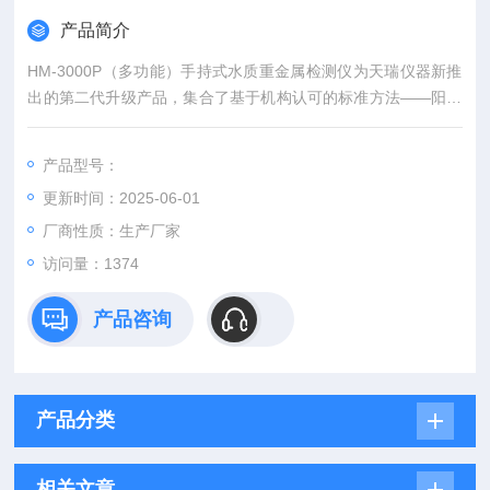
产品简介
HM-3000P（多功能）手持式水质重金属检测仪为天瑞仪器新推
出的第二代升级产品，集合了基于机构认可的标准方法——阳极
溶出法和国家标准方法——光度比色法，也同时融合了阳极溶出
法高灵敏度和光度比色法快速、抗干扰性好的特点。可应用于环
产品型号：
境应急监测、自来水检测、电镀和表面处理行业废水检测、食
更新时间：2025-06-01
品、制药、医院废水监测等方面。对于阳极溶出法，美国EPA等
机构已经将其列为标准检测方法，如EPA7063及7
厂商性质：生产厂家
访问量：1374
产品咨询
产品分类
相关文章