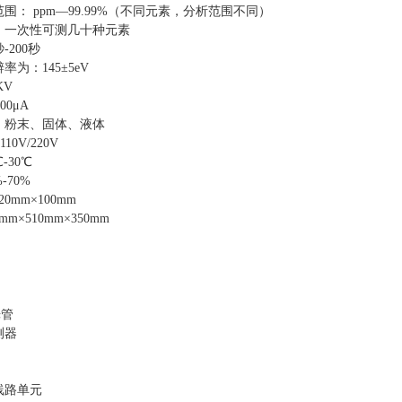
围： ppm—99.99%（不同元素，分析范围不同）
：一次性可测几十种元素
-200秒
为：145±5eV
KV
00μA
：粉末、固体、液体
10V/220V
-30℃
-70%
0mm×100mm
m×510mm×350mm
光管
测器
线路单元