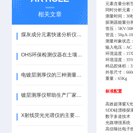
元素含量分析范
同时分析元素
相关文章
测量时间：30秒
探测器能量分辨率
管压：5KV-50
煤灰成分元素快速分析仪的“寿命管理”
管流：50μA-10
测量对象状态
输入电压：AC 1
环境温度：15℃
OHS环保检测仪器在土壤污染评估中的应用
环境湿度：35%
样品腔体积：32
外形尺寸：660m
电镀层测厚仪的三种测量原理介绍
重量：65Kg
标准配置
镀层测厚仪帮助生产厂家实时监测涂层厚度
高效超薄窗X
SDD硅漂移探
X射线荧光光谱仪的主要组件应该怎样去选择？
数字多道技术
光路增强系统
高信噪比电子