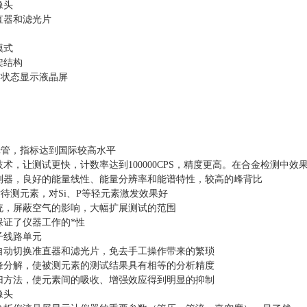
像头
直器和滤光片
模式
架结构
m的状态显示液晶屏
光管，指标达到国际较高水平
术，让测试更快，计数率达到100000CPS，精度更高。在合金检测中效
探测器，良好的能量线性、能量分辨率和能谱特性，较高的峰背比
待测元素，对Si、P等轻元素激发效果好
统，屏蔽空气的影响，大幅扩展测试的范围
保证了仪器工作的*性
子线路单元
自动切换准直器和滤光片，免去手工操作带来的繁琐
峰分解，使被测元素的测试结果具有相等的分析精度
归方法，使元素间的吸收、增强效应得到明显的抑制
像头