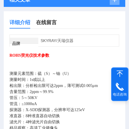
详细介绍
在线留言
SKYRAY/天瑞仪器
品牌
ROHS荧光仪
技术参数
测量元素范围：硫（S）～铀（U）
测量时间：1s或以上
检出限：分析检出限可达2ppm，薄可测试0.005μm
含量范围：2ppm～99.9%
电话咨询
管压：5～50KV
管流：≤1000uA
探测器：X-SDD探测器，分辨率可达125eV
准直器：8种准直器自动切换
滤光片：4种滤光片自由切换
样品观察：高清工业摄像头