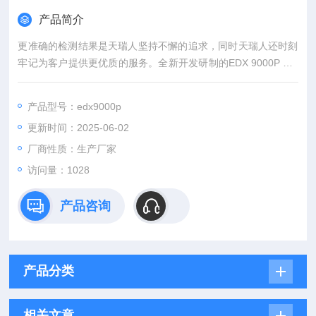
产品简介
更准确的检测结果是天瑞人坚持不懈的追求，同时天瑞人还时刻
牢记为客户提供更优质的服务。全新开发研制的EDX 9000P RO
HS荧光仪正是秉承了这一理念。它不仅继承了天瑞仪器EDX系列
准确、快速、无损、直观及环保五大特点，采用分析仪器行业良
产品型号：edx9000p
好的极速探测器技术（X-SDD）可将测试时间降低到1秒。
更新时间：2025-06-02
厂商性质：生产厂家
访问量：1028
产品咨询
产品分类
相关文章