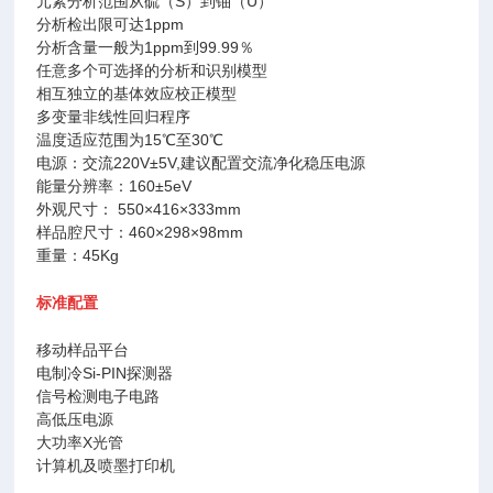
元素分析范围从硫（
S
）到铀（
U
）
分析检出限可达
1ppm
分析含量一般为
1ppm
到
99.99
％
任意多个可选择的分析和识别模型
相互独立的基体效应校正模型
多变量非线性回归程序
温度适应范围为
15
℃至
30
℃
电源：交流
220V±5V,
建议配置交流净化稳压电源
能量分辨率：
160±5eV
外观尺寸：
550×416×333mm
样品腔尺寸：
460×298×98mm
重量：
45Kg
标准配置
移动样品平台
电制冷
Si-PIN
探测器
信号检测电子电路
高低压电源
大功率
X
光管
计算机及喷墨打印机