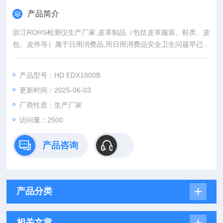
产品简介
浙江ROHS检测仪生产厂家,皮革制品（包括皮革服装、鞋类、皮
包、皮件等）属于日用消费品,而日用消费品安全卫生问题早已引
起世界各国的密切关注。由于制革过程中加入了一些可能对环境
有害的化学品，如鞣剂、染料、涂饰剂等。这些化学物质的引
产品型号：HD EDX1800B
入，可能会使终皮革制品中含有一些有毒有害物质。
更新时间：2025-06-03
厂商性质：生产厂家
访问量：2500
产品咨询
产品分类
相关文章