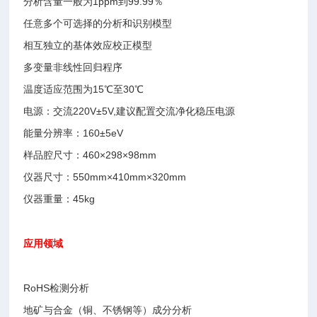
分析含量一般为1ppm到99.99％
任意多个可选择的分析和识别模型
相互独立的基体效应校正模型
多变量非线性回归程序
温度适应范围为15℃至30℃
电源：交流220V±5V,建议配置交流净化稳压电源
能量分辨率：160±5eV
样品腔尺寸：460×298×98mm
仪器尺寸：550mm×410mm×320mm
仪器重量：45kg
应用领域
RoHS检测分析
地矿与合金（铜、不锈钢等）成分分析