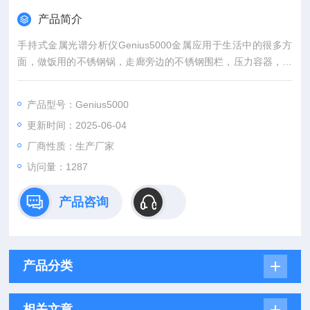
产品简介
手持式金属光谱分析仪Genius5000金属应用于生活中的很多方
面，做饭用的不锈钢锅，走廊旁边的不锈钢围栏，压力容器，这
些都关系着人们的健康和安全，如果质量不达标，钢锅里的重金
属就会通过食物被人体吸收，损害人的神经系统及免疫力；用了
产品型号：Genius5000
不合格的不锈钢管及压力容器，也会对人们安全造成威胁，手持
更新时间：2025-06-04
式金属分析仪严把质量关。
厂商性质：生产厂家
访问量：1287
产品咨询
产品分类
相关文章