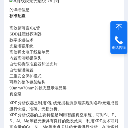
的详细信息
标准配置
高效超薄窗X光管
SDD硅漂移探测器
数字多道技术
光路增强系统
电话咨询
高信噪比电子线路单元
内置高清晰摄像头
自动切换型准直器和滤光片
自动稳谱装置
三重安全保护模式
可靠的整体钢架结构
90mm×70mm的状态显示液晶屏
真空泵
XRF分析仪器是利用X射线无损检测原理实现对各种元素成份
进行快速、准确、无损分析。
XRF分析仪器的主要特征是利用智能真空系统，可对Si、P、
S、Al、Mg等轻元素具有良好的激发效果，利用XRF技术可对
高含量的Cr、Ni、Mo等重点关注的元素进行分析，在冶炼过