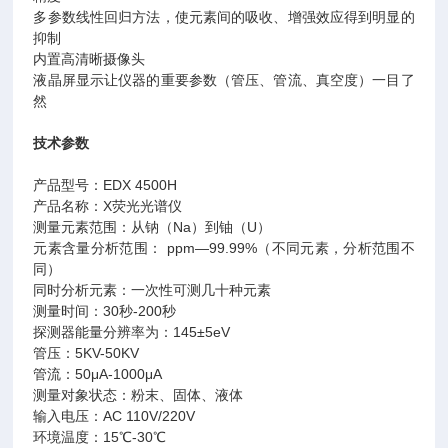
多参数线性回归方法，使元素间的吸收、增强效应得到明显的
抑制
内置高清晰摄像头
液晶屏显示让仪器的重要参数（管压、管流、真空度）一目了
然
技术参数
产品型号：EDX 4500H
产品名称：X荧光光谱仪
测量元素范围：从钠（Na）到铀（U）
元素含量分析范围： ppm—99.99%（不同元素，分析范围不
同）
同时分析元素：一次性可测几十种元素
测量时间：30秒-200秒
探测器能量分辨率为：145±5eV
管压：5KV-50KV
管流：50μA-1000μA
测量对象状态：粉末、固体、液体
输入电压：AC 110V/220V
环境温度：15℃-30℃