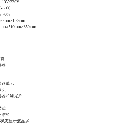
10V/220V
-30℃
-70%
0mm×100mm
m×510mm×350mm
光管
测器
线路单元
像头
直器和滤光片
模式
架结构
m的状态显示液晶屏