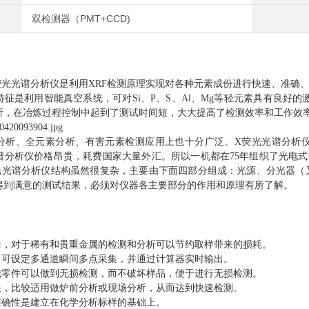
双检测器（PMT+CCD)
0HX荧光光谱分析仪是利用XRF检测原理实现对各种元素成份进行快速、准确
征是利用智能真空系统，可对Si、P、S、Al、Mg等轻元素具有良好的激
析，在冶炼过程控制中起到了测试时间短，大大提高了检测效率和工作效
分析、全元素分析、有害元素检测应用上也十分广泛。X荧光光谱分析
谱分析仪价格昂贵，耗费国家大量外汇。所以一机都在75年组织了光电
光光谱分析仪结构虽然很复杂，主要由下面四部分组成：光源、分光器（
得到满意的测试结果，必须对仪器各主要部分的作用和原理有所了解。
灵活，对于稀有和贵重金属的检测和分析可以节约取样带来的损耗。
高，可设定多通道瞬间多点采集，并通过计算器实时输出。
机械零件可以做到无损检测，而不破坏样品，便于进行无损检测。
较快，比较适用做炉前分析或现场分析，从而达到快速检测。
的准确性是建立在化学分析标样的基础上。