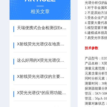
光谱分析仪的
1.对于非金
相关文章
2.不是原始
3.受各企业
4.需要大量
天瑞便携式合金检测仪Explorer5000如何应对复杂工况
5.模型需要
6.建模成本
7.易受光学
X射线荧光光谱仪在地质勘探中的应用与价值
技术参数
产品型号：EDX 
这么好用的X荧光光谱仪，忍不住推荐给你
产品名称：X
测量元素范围：
元素含量分析范
X射线荧光光谱仪的主要组件应该怎样去选择？
同时分析元素
测量时间：30秒
探测器能量分辨率
X荧光光谱仪*的应用功能介绍
管压：5KV-50
管流：50μA-10
测量对象状态