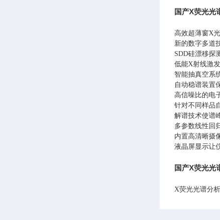
国产X荧光光谱
高效超薄窗X
新的数字多道技
SDD硅漂移
低能X射线激发
智能抽真空系
自动稳谱装置
高信噪比的电
针对不同样品
解谱技术使谱
多参数线性回
内置高清晰摄
液晶屏显示让
国产X荧光光谱
X荧光光谱分析