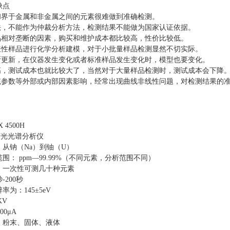
缺点
属和界于金属和非金属之间的元素很难做到准确检测。
方法，不能作为仲裁分析方法，检测结果不能做为国家认证依据。
产品相对垄断的因素，购买和维护成本都比较高，性价比较低。
代表性样品进行化学分析建模，对于小批量样品检测显然不切实际。
不断更新，在仪器发生变化或者标准样品发生变化时，模型也要变化。
很高，测试成本也就比较大了，当然对于大量样品检测时，测试成本会下降
系统参数等外部或内部因素影响，经常出现曲线非线性问题，对检测结果的
4500H
荧光光谱分析仪
从钠（Na）到铀（U）
围： ppm—99.99%（不同元素，分析范围不同）
：一次性可测几十种元素
-200秒
为：145±5eV
KV
00μA
：粉末、固体、液体