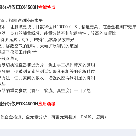
分析仪EDX4500H
性能特点
光管，指标达到较高水平
术，让测试更快，计数率达到100000CPS，精度更高。在合金检测中效
探测器，良好的能量线性、能量分辨率和能谱特性，较高的峰背比
待测元素，对Si、P等轻元素激发效果好
统，屏蔽空气的影响，大幅扩展测试的范围
保证了仪器工作的*性
子线路单元
自动切换准直器和滤光片，免去手工操作带来的繁琐
峰分解，使被测元素的测试结果具有相等的分析精度
归方法，使元素间的吸收、增强效应得到明显的抑制
像头
仪器的重要参数（管压、管流、真空度）一目了然
分析仪EDX4500H
应用领域
仪合金检测、全元素分析、有害元素检测（RoHS、卤素）