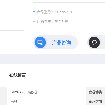
该仪器的主要特征是利用智能真空系统，可对S
XRF技术可对高含量的Cr、Ni、Mo等重
产品型号：EDX4500H
短，大大提高了检测效率和工作效率的作用。
厂商性质：生产厂家
产品咨询
在线留言
SKYRAY/天瑞仪器
仪器种类
电弧
价格区间