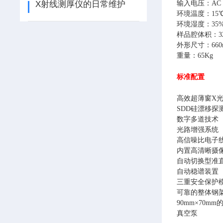
X射线测厚仪的日常维护
输入电压：AC 1
环境温度：15℃
环境湿度：35%
样品腔体积：32
外形尺寸：660m
重量：65Kg
标准配置
高效超薄窗X
SDD硅漂移探
数字多道技术
光路增强系统
高信噪比电子
内置高清晰摄
自动切换型准
自动稳谱装置
三重安全保护
可靠的整体钢
90mm×70m
真空泵