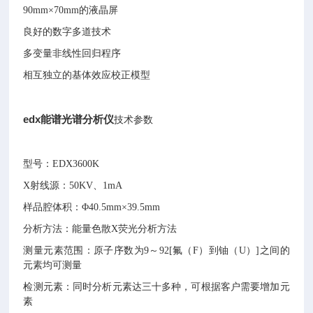
90mm×70mm的液晶屏
良好的数字多道技术
多变量非线性回归程序
相互独立的基体效应校正模型
edx能谱光谱分析仪
技术参数
型号：EDX3600K
X射线源：50KV、1mA
样品腔体积：Φ40.5mm×39.5mm
分析方法：能量色散X荧光分析方法
测量元素范围：原子序数为9～92[氟（F）到铀（U）]之间的
元素均可测量
检测元素：同时分析元素达三十多种，可根据客户需要增加元
素