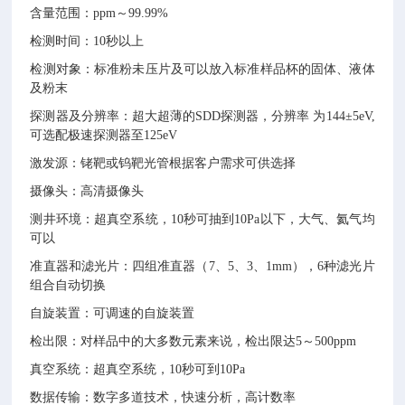
含量范围：ppm～99.99%
检测时间：10秒以上
检测对象：标准粉未压片及可以放入标准样品杯的固体、液体
及粉末
探测器及分辨率：超大超薄的SDD探测器，分辨率 为144±5eV,
可选配极速探测器至125eV
激发源：铑靶或钨靶光管根据客户需求可供选择
摄像头：高清摄像头
测井环境：超真空系统，10秒可抽到10Pa以下，大气、氦气均
可以
准直器和滤光片：四组准直器（7、5、3、1mm），6种滤光片
组合自动切换
自旋装置：可调速的自旋装置
检出限：对样品中的大多数元素来说，检出限达5～500ppm
真空系统：超真空系统，10秒可到10Pa
数据传输：数字多道技术，快速分析，高计数率