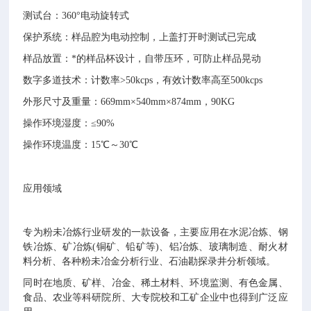
测试台：360°电动旋转式
保护系统：样品腔为电动控制，上盖打开时测试已完成
样品放置：*的样品杯设计，自带压环，可防止样品晃动
数字多道技术：计数率>50kcps，有效计数率高至500kcps
外形尺寸及重量：669mm×540mm×874mm，90KG
操作环境湿度：≤90%
操作环境温度：15℃～30℃
应用领域
专为粉未冶炼行业研发的一款设备，主要应用在水泥冶炼、钢
铁冶炼、矿冶炼(铜矿、铅矿等)、铝冶炼、玻璃制造、耐火材
料分析、各种粉未冶金分析行业、石油勘探录井分析领域。
同时在地质、矿样、冶金、稀土材料、环境监测、有色金属、
食品、农业等科研院所、大专院校和工矿企业中也得到广泛应