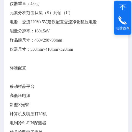
仪器重量：45kg
元素分析范围从硫（S）到铀（U）
电源：交流220V±5V,建议配置交流净化稳压电源
电话咨询
能量分辨率：160±5eV
样品腔尺寸：460×298×98mm
仪器尺寸：550mm×410mm×320mm
标准配置
移动样品平台
高低压电源
新型X光管
计算机及喷墨打印机
电制冷Si-PIN探测器