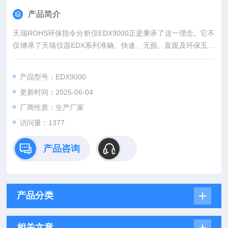
产品简介
天瑞ROHS环保指令分析仪EDX9000正是秉承了这一理念。它不
仅继承了天瑞仪器EDX系列准确、快速、无损、直观及环保五大
特点，采用分析仪器行业良好的极速探测器技术（SDD）可将测
试时间降低到1秒。同时EDX 9000还采用了天瑞仪器产品精密的
产品型号：EDX9000
定位系统，可实现图像联动控制，多点连续测试。新增加电动开
更新时间：2025-06-04
发的样品腔使操作更加方便，全新设计自动样品平台让准确检测
得到保证。
厂商性质：生产厂家
访问量：1377
产品咨询
产品分类
相关文章