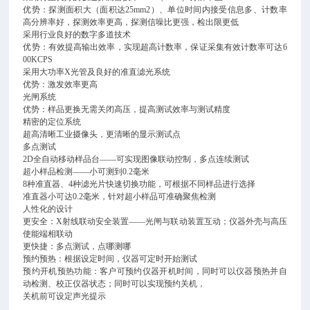
优势：探测面积大（面积达25mm2）、单位时间内接受信息多、计数率
高分辨率好，探测效率更高，探测信噪比更强，检出限更低
采用行业良好的数字多道技术
优势：有效提高输出效率，实现超高计数率，保证采集有效计数率可达6
00KCPS
采用大功率X光管及良好的准直滤光系统
优势：激发效率更高
光闸系统
优势：样品更换无需关闭高压，提高测试效率与测试精度
精密的定位系统
超高清晰工业摄像头，更清晰的显示测试点
多点测试
2D全自动移动样品台——可实现图像联动控制，多点连续测试
超小样品检测——小可测到0.2毫米
8种准直器、4种滤光片快速切换功能，可根据不同样品进行选择
准直器小可达0.2毫米，针对超小样品可准确聚焦检测
人性化的设计
更安全：X射线联动安全装置——光闸与联动装置互动；仪器外壳与高压
使能端相联动
更快捷：多点测试，点哪测哪
预约预热：根据设定时间，仪器可定时开始测试
预约开机预热功能：客户可预约仪器开机时间，同时可以仪器预热并自
动检测、校正仪器状态；同时可以实现预约关机，
关机前可设定声光提示