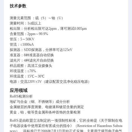
技术参数
测量元素范围 ：硫（S）～铀（U）
测量时间：1s或以上
检出限：分析检出限可达2ppm，薄可测试0.005μm
含量范围：2ppm～99.9%
管压：5～50KV
管流：≤1000uA
探测器：SDD探测器，分辨率可达125eV
准直器：8种准直器自动切换
滤光片：4种滤光片自由切换
样品观察：高清工业摄像头
环境湿度：≤70%
环境温度：15℃～30℃
电源：交流220V±5V（建议配置交流净化稳压电源）
应用领域
RoHS检测分析
地矿与合金（铜、不锈钢等）成分分析
金属镀层的厚度测量、电镀液和镀层含量的测定
黄金，铂，银等贵金属和各种首饰的含量检测
RoHS是由欧盟立法制定的一项强制性标准，它的全称是《关于限制在电
子电器设备中使用某些有害成分的指令》（Restriction of Hazardous Substa
nces）。该标准已于2006年7月1日开始正式实施，主要用于规范电子电气