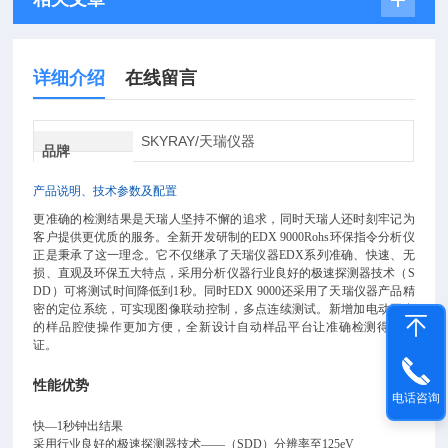
详细介绍
在线留言
SKYRAY/天瑞仪器
品牌
产品说明、技术参数及配置
更准确的检测结果是天瑞人坚持不懈的追求，同时天瑞人还时刻牢记为
客户提供更优质的服务。全新开发研制的EDX 9000Rohs环保指令分析仪
正是秉承了这一理念。它不仅继承了天瑞仪器EDX系列准确、快速、无
损、直观及环保五大特点，采用分析仪器行业良好的极速探测器技术（S
DD）可将测试时间降低到1秒。同时EDX 9000还采用了天瑞仪器产品精
密的定位系统，可实现图像联动控制，多点连续测试。新增加电动开发
的样品腔使操作更加方便，全新设计自动样品平台让准确检测得到保
证。
性能优势
电话咨询
快—1秒钟出结果
采用行业良好的极速探测器技术——（SDD）分辨率至125eV