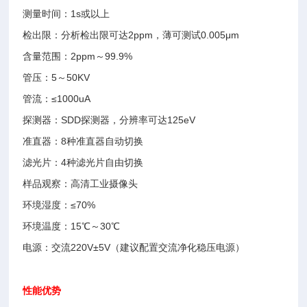
测量时间：1s或以上
检出限：分析检出限可达2ppm，薄可测试0.005μm
含量范围：2ppm～99.9%
管压：5～50KV
管流：≤1000uA
探测器：SDD探测器，分辨率可达125eV
准直器：8种准直器自动切换
滤光片：4种滤光片自由切换
样品观察：高清工业摄像头
环境湿度：≤70%
环境温度：15℃～30℃
电源：交流220V±5V（建议配置交流净化稳压电源）
性能优势