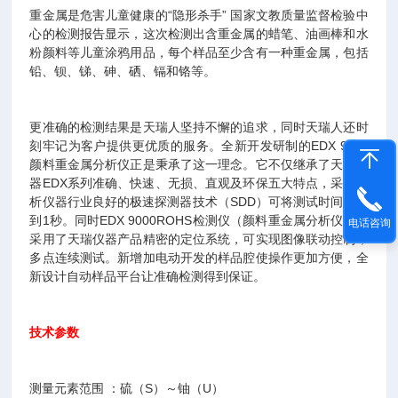
重金属是危害儿童健康的“隐形杀手” 国家文教质量监督检验中
心的检测报告显示，这次检测出含重金属的蜡笔、油画棒和水
粉颜料等儿童涂鸦用品，每个样品至少含有一种重金属，包括
铅、钡、锑、砷、硒、镉和铬等。
更准确的检测结果是天瑞人坚持不懈的追求，同时天瑞人还时
刻牢记为客户提供更优质的服务。全新开发研制的EDX 9000
颜料重金属分析仪正是秉承了这一理念。它不仅继承了天瑞仪
器EDX系列准确、快速、无损、直观及环保五大特点，采用分
析仪器行业良好的极速探测器技术（SDD）可将测试时间降低
到1秒。同时EDX 9000ROHS检测仪（颜料重金属分析仪）还
电话咨询
采用了天瑞仪器产品精密的定位系统，可实现图像联动控制，
多点连续测试。新增加电动开发的样品腔使操作更加方便，全
新设计自动样品平台让准确检测得到保证。
技术参数
测量元素范围 ：硫（S）～铀（U）