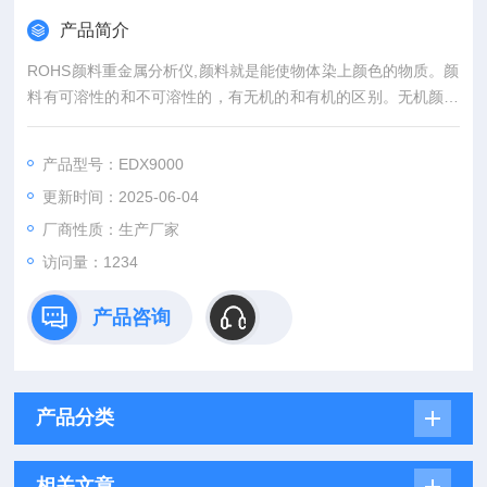
产品简介
ROHS颜料重金属分析仪,颜料就是能使物体染上颜色的物质。颜
料有可溶性的和不可溶性的，有无机的和有机的区别。无机颜料
一般是矿物性物质，人类很早就知道使用无机颜料，利用有色的
土和矿石，在岩壁上作画和涂抹身体。有机颜料一般取自植物和
产品型号：EDX9000
海洋动物，如茜蓝、藤黄和古罗马从贝类中提炼的紫色。
更新时间：2025-06-04
厂商性质：生产厂家
访问量：1234
产品咨询
产品分类
相关文章