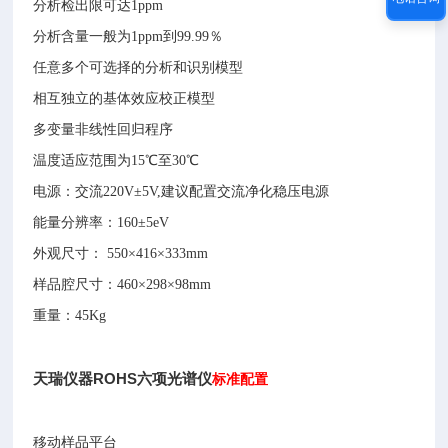
分析检出限可达1ppm
分析含量一般为1ppm到99.99％
任意多个可选择的分析和识别模型
相互独立的基体效应校正模型
多变量非线性回归程序
温度适应范围为15℃至30℃
电源：交流220V±5V,建议配置交流净化稳压电源
能量分辨率：160±5eV
外观尺寸： 550×416×333mm
样品腔尺寸：460×298×98mm
重量：45Kg
天瑞仪器ROHS六项光谱仪
标准配置
移动样品平台