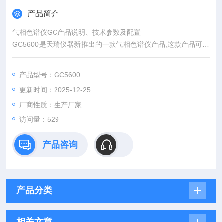
产品简介
气相色谱仪GC产品说明、技术参数及配置
GC5600是天瑞仪器新推出的一款气相色谱仪产品,这款产品可广
泛应用于食品安全检测、环境保护、石油化工、RoHS2.0有机物
检测及工业质量控制等领域,能够精准检测常量、微量有机化合物
产品型号：GC5600
的含量。仪器采用性能稳定的全新设计理念,配备高清的IPS触控
更新时间：2025-12-25
屏操作系统,内置智能双控工作软件,支持中、英文等多种语言自
由切换,大大提升了操作便捷性。
厂商性质：生产厂家
访问量：529
产品咨询
产品分类
相关文章