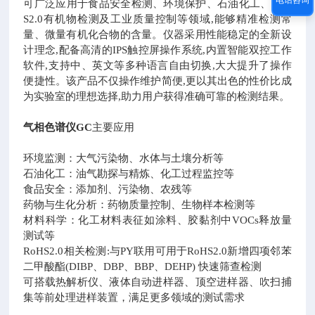
可广泛应用于食品安全检测、环境保护、石油化工、RoH
S2.0有机物检测及工业质量控制等领域,能够精准检测常
量、微量有机化合物的含量。仪器采用性能稳定的全新设
计理念,配备高清的IPS触控屏操作系统,内置智能双控工作
软件,支持中、英文等多种语言自由切换,大大提升了操作
便捷性。该产品不仅操作维护简便,更以其出色的性价比成
为实验室的理想选择,助力用户获得准确可靠的检测结果。
气相色谱仪GC
主要应用
环境监测：大气污染物、水体与土壤分析等
石油化工：油气勘探与精炼、化工过程监控等
食品安全：添加剂、污染物、农残等
药物与生化分析：药物质量控制、生物样本检测等
材料科学：化工材料表征如涂料、胶黏剂中VOCs释放量
测试等
RoHS2.0相关检测:与PY联用可用于RoHS2.0新增四项邻苯
二甲酸酯(DIBP、DBP、BBP、DEHP) 快速筛查检测
可搭载热解析仪、液体自动进样器、顶空进样器、吹扫捕
集等前处理进样装置，满足更多领域的测试需求