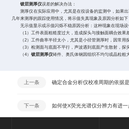
镀层测厚仪
误差的解决办法：
测厚仪在实际应用中，尤其是在役设备的监测中，如果出现
几年来测厚的跟踪使用情况，将示值失真现象及原因分析如下
无示值显示或示值闪烁不稳原因分析：这种现象在现场设备
（1）工件表面粗糙度过大，造成探头与接触面耦合效果差
（2）工件曲率半径太小，尤其是小径管测厚时，因常用探
（3）检测面与底面不平行，声波遇到底面产生散射，探头
（4）
镀层测厚仪
铸件、奥氏体钢因组织不均匀或晶粒粗
上一条
确定合金分析仪校准周期的依据
下一条
如何使X荧光光谱仪分辨力有进一