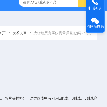
式X射线荧光测定仪
手持式xrf分析仪
水质重金属检测仪
电话咨询
扫码加微信
首页
技术文章
浅析镀层测厚仪测量误差的解决办法
、箔片等材料）。这类仪表中有利用α射线、β射线、γ射线穿