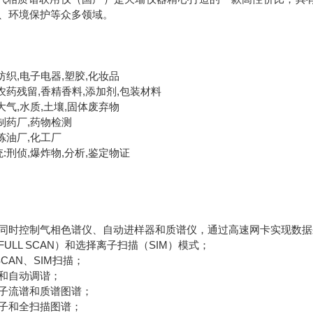
、环境保护等众多领域。
纺织,电子电器,塑胶,化妆品
农药残留,香精香料,添加剂,包装材料
大气,水质,土壤,固体废弃物
制药厂,药物检测
炼油厂,化工厂
:刑侦,爆炸物,分析,鉴定物证
同时控制气相色谱仪、自动进样器和质谱仪，通过高速网卡实现数据
ULL SCAN）和选择离子扫描（SIM）模式；
SCAN、SIM扫描；
和自动调谐；
子流谱和质谱图谱；
子和全扫描图谱；