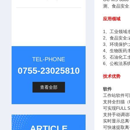
测、食品安全
应用领域
1、工业领域:
2、食品安全:
3、环境保护:
4、生物医药:
5、石油化工:
TEL-PHONE
6、公检法系统
0755-23025810
技术优势
查看全部
软件
工作站软件可
支持全扫描（F
可实现FULL 
支持手动调谐
实时显示总离
ARTICLE
可快速提取离