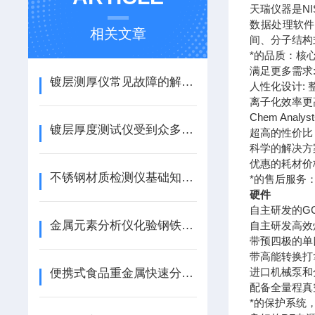
天瑞仪器是N
数据处理软件
相关文章
间、分子结构
*的品质：核
满足更多需求
镀层测厚仪常见故障的解决方式
人性化设计:
离子化效率更
Chem An
镀层厚度测试仪受到众多消费者喜爱的原因
超高的性价比
科学的解决方
优惠的耗材价
不锈钢材质检测仪基础知识一篇搞定
*的售后服务
硬件
自主研发的G
金属元素分析仪化验钢铁的取样细节介绍
自主研发高效
带预四极的单
带高能转换打
进口机械泵和
便携式食品重金属快速分析仪的产品特点及优势
配备全量程真
*的保护系统