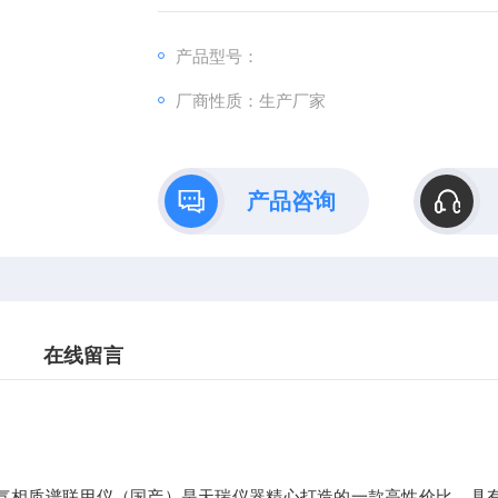
气相质谱联用仪,国产GC-MS
产品型号：
厂商性质：生产厂家
产品咨询
在线留言
6800气相质谱联用仪（国产）是天瑞仪器精心打造的一款高性价比，