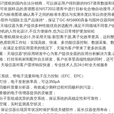
IST授权的国内合法分销商，可以保证用户得到新的NIST谱库数据
可依据样品的质谱图在NIST2011谱库中进行目标化合物自动搜
式与标准图谱,确认离子之间的标准丰度比与实测丰度比等以供使用
心部件与国际主流产品保持*，保证了GC-MS6800具备与国外仪器同
:天瑞仪器为客户提供多种性能优良的选配件,满足不同领域不同客户
 整机的人性化设计,不仅方便操作,也为让日常维护更加轻松
高:整机模块化设计,并采用天瑞-新型离子源,离子化效率更高，达到
alyst色质联用工作站：实现高效、快速、多功能仪器控制、数据采集、
：在满足全部应用需求的情况下，天瑞为客户带来了更多的实惠
案：天瑞仪器*的应用研发中心为客户提供全面的应用分析解决方案,
格：灯丝等耗材和配件自主研发，客户在享受高端性能的同时，还可
：天瑞仪器对客户需求响应快速，专业技术人员24小时全天候服务
C系统，带电子流量和电子压力控制（EFC、EPC）
灯丝，电子发射效率高，可达350μA
四极杆质量分析器，有效减少测样过程对四极杆的污染；
拿极的电子倍增器提供的灵敏度；
分子泵组成优异的真空系统，保证系统的高稳定性和可靠性；
空规，实时监测真空状况；
，保证仪器出现异常状况时保护系统关键部件，延长仪器使用寿命；