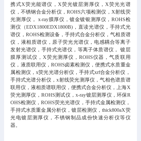
携式
X
荧光能谱仪，
X
荧光镀层测厚仪，
X
荧光光谱
仪，不锈钢合金分析仪，
ROHS
六项检测仪，
X
射线荧
光测厚仪，
x-ray
膜厚仪，镀金镀银测厚仪，
ROHS
检
测仪（
EDX1800EDX1800B)
，直读光谱仪，手持式光
谱仪，
ROHS
检测设备，手持式合金分析仪，气相质谱
仪，液相质谱仪，原子荧光光谱仪，电感耦合等离子
发射光谱仪，手持式光谱仪，等离子体质谱仪，
镀层
膜厚测试仪，
X
荧光测厚仪，
ROHS
仪器，气质联用
仪，液质联用仪，
ROHS
卤素检测仪，便携式水质重金
属检测仪，
x
荧光光谱分析仪，手持式
xrf
合金分析仪，
手持式光谱分析仪，
x
射线荧光测厚仪，气相色谱质谱
联用仪，液相质谱联用仪，便携式合金分析仪，上海
X
荧光测厚仪，
ROHS
测试仪，
x-ray
镀层测厚仪，环保
R
OHS
检测仪，
ROHS
荧光光谱仪，手持式金属检测仪，
手持式水质重金属分析仪，镀层检测仪，
thick800aX
荧
光电镀层测厚仪，不锈钢制品成份快速分析仪等仪
器。