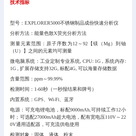
技术指标
型号：
EXPLORER5000
不锈钢制品成份快速分析仪
分析方法：能量色散
X
荧光分析方法
测量元素范围：原子序数为
12
～
92
【镁（
Mg
）到铀
（
U
）】之间的元素均可测量
微电脑系统：工业定制专业系统
, CPU: 1G ,
系统内存
:
1G ,
扩展存储支持
32G,
标配
4G,
可以海量存储数据
含量范围：
ppm
～
99.99%
检测时间：
1-60
秒（一秒报结果和牌号）
内置系统：
GPS
、
Wi-Fi
、蓝牙
电源：可充电锂电池，标配
9000mAh,
可持续工作
12
小
时；可选配
27000mAh
超大电池，配有宽电压
110V
～
22
0V
通用适配器，可充流供电使用
检测对象：固体、液体、粉末