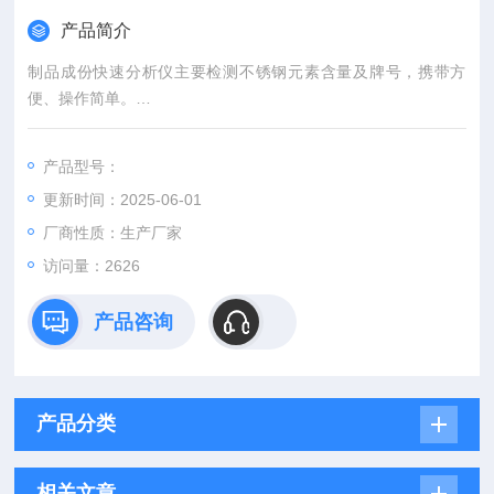
产品简介
制品成份快速分析仪主要检测不锈钢元素含量及牌号，携带方
便、操作简单。
人们日常生活使用的不锈钢相关产品——不锈钢锅、不锈钢铲、
产品型号：
不锈钢壶等，由于近几年出现的不锈钢重金属（铅、铬、镍、
更新时间：2025-06-01
镉、砷等）超标事件，越来越多的企业也意识到这一点，怎么才
能快速分析不锈钢的元素含量及牌号呢，目前市面上良好、快速
厂商性质：生产厂家
的方法是使用不锈钢制品成份快速分析仪，很多材料厂家及贸易
访问量：2626
商都在使用，被广泛运用于军工、航天、机械加工
产品咨询
产品分类
相关文章