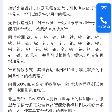
超近光路设计，仪器无需充氦气，可检测从
Mg
开始的
轻元素，*可以满足特定用户的需求。
无损快速检测，对准即测，一秒可报结果和合号。性
电话咨询
能堪比台式机，检测效果又快又准。
同时检测
钛、钒、铬、锰、铁、钴、镍、铜、锌、
镓、锗、锆、铌、钼、钌、铑、
钯、银、铟、锡、
锑、铪、
钽、
钨
、铼、铂、金、铅、
铋、镁、铝、
硅、磷、硫
元素，并且可以根据客户需求进行定制再
增加元素。
准直滤波系统，其组合达到极限
12
组，满足客户的不
同条件下的检测需求。
内置
500W
像素高清晰摄像头，随时观察样品测试位
置，使测量更加精准。
微型光管、
Fast-SDD
探测器（世界上的探测器）、微
型数字信号多道处理器及智能分析模块四大核心技术
的引入，使其具有台式相近的测试精度。