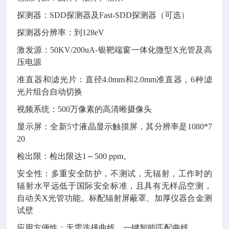
探测器：
SDD
探测器及
Fast-SDD
探测器（可选）
探测器分辨率：到
128eV
激发源：
50KV/200uA-
银靶端窗一体化微型
X
光管及高
压电源
准直器和滤光片：直径
4.0mm
和
2.0mm
准直器，
6
种滤
光片组合自动切换
视频系统：
500
万像素的高清晰摄像头
显示屏：全新
5
寸液晶显示触摸屏，其分辨率是
1080*7
20
检出限：检出限达
1
～
500 ppm
。
安全性：多重安全防护，不测试，无辐射，工作时的
辐射水平远低于国际安全标准，且具有无样品空测，
自动关
X
光管功能。标配辐射屏蔽罩、加厚仪器合金测
试壁
应用方便性：无需选择曲线，一键智能匹配曲线