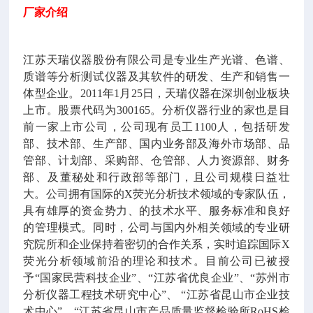
厂家介绍
江苏天瑞仪器股份有限公司是专业生产光谱、色谱、
质谱等分析测试仪器及其软件的研发、生产和销售一
体型企业。
2011
年
1
月
25
日，天瑞仪器在深圳创业板块
上市。股票代码为
300165
。分析仪器行业的家也是目
前一家上市公司，公司现有员工
1100
人，包括研发
部、技术部、生产部、国内业务部及海外市场部、品
管部、计划部、采购部、仓管部、人力资源部、财务
部、及董秘处和行政部等部门，且公司规模日益壮
大。公司拥有国际的
X
荧光分析技术领域的专家队伍，
具有雄厚的资金势力、的技术水平、服务标准和良好
的管理模式。同时，公司与国内外相关领域的专业研
究院所和企业保持着密切的合作关系，实时追踪国际
X
荧光分析领域前沿的理论和技术。目前公司已被授
予
“
国家民营科技企业
”
、
“
江苏省优良企业
”
、
“
苏州市
分析仪器工程技术研究中心
”
、
“
江苏省昆山市企业技
术中心
”
、
“
江苏省昆山市产品质量监督检验所
RoHS
检