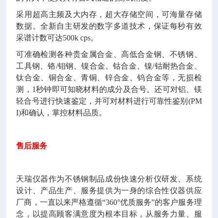
采用超高主频及大内存，超大存储空间，可海量存储
数据。全新自主研发的数字多道技术，保证每秒有效
采谱计数可达
500k cps
。
可准确检测各种贵金属合金、高低合金钢、不锈钢、
工具钢、铬
/
钼钢、镍合金、钴合金、镍
/
钴耐热合金、
钛合金、铜合金、青铜、锌合金、钨合金等，无损检
测，
1
秒钟即可知晓材料的成分及合号。还可对铝、镁
轻合号进行快速鉴定，并可对材料进行可靠性鉴别
(PM
I)
和确认，掌控材料品质。
售后服务
天瑞仪器作为不锈钢制品成份快速分析仪研发、系统
设计、产品生产、服务提供为一身的综合性仪器供应
厂商，一直以来严格遵循
“360°
优质服务
”
的客户服务理
念，以提高顾客满意度为根本目标，从服务力量、服