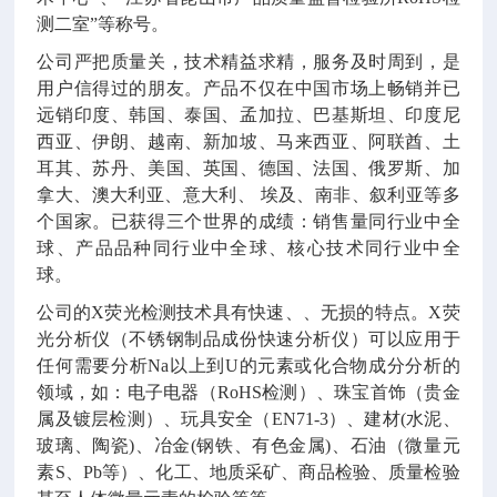
测二室
”
等称号。
公司严把质量关，技术精益求精，服务及时周到，是
用户信得过的朋友。产品不仅在中国市场上畅销并已
远销印度、韩国、泰国、孟加拉、巴基斯坦、印度尼
西亚、伊朗、越南、新加坡、马来西亚、阿联酋、土
耳其、苏丹、美国、英国、德国、法国、俄罗斯、加
拿大、澳大利亚、意大利、
埃及、南非、叙利亚等多
个国家。已获得三个世界的成绩：销售量同行业中全
球、产品品种同行业中全球、核心技术同行业中全
球。
公司的
X
荧光检测技术具有快速、、无损的特点。
X
荧
光分析仪（不锈钢制品成份快速分析仪）可以应用于
任何需要分析
Na
以上到
U
的元素或化合物成分分析的
领域，如：电子电器（
RoHS
检测）、珠宝首饰（贵金
属及镀层检测）、玩具安全（
EN71-3
）、建材
(
水泥、
玻璃、陶瓷
)
、冶金
(
钢铁、有色金属
)
、石油（微量元
素
S
、
Pb
等）、化工、地质采矿、商品检验、质量检验