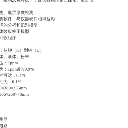
、结构及色彩设计，使仪器操作更人性化、更方便。
测、镀层厚度检测
测软件，与仪器硬件相得益彰
择的分析和识别模型
体效应校正模型
回收程序
：从钾（K）到铀（U）
体、液体、粉末
：1ppm
：1ppm到99.9%
可达：0.1%
为：0.1%
×380×355mm
6×260×78mm
测器
电路