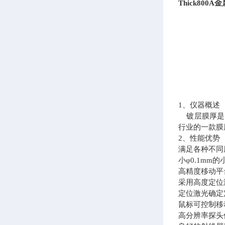
Thick800A
金
1、仪器概述
镀层膜厚是电
行业的一款膜
2、性能优势
满足各种不同
小φ0.1m
高精度移动平
采用高度定位
定位激光确定
鼠标可控制移
高分辨率探头