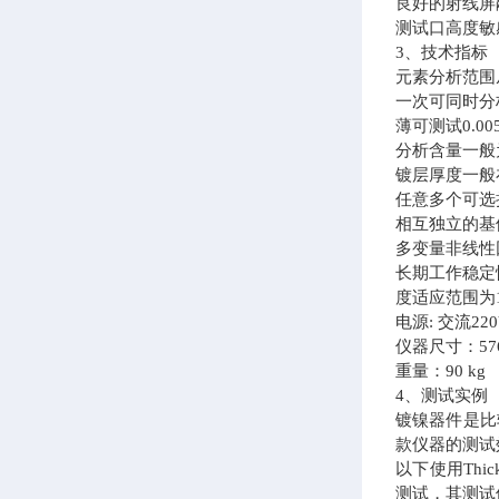
良好的射线屏
测试口高度敏
3、技术指标
元素分析范围
一次可同时分
薄可测试0.00
分析含量一般为
镀层厚度一般
任意多个可选
相互独立的基
多变量非线性
长期工作稳定
度适应范围为1
电源: 交流2
仪器尺寸：576（
重量：90 kg
4、测试实例
镀镍器件是比
款仪器的测试
以下使用Th
测试，其测试