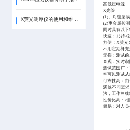
高低压电源
X光管
(1)、对镀
X荧光测厚仪的使用和维护保养
(2)重金属
同时具有以下
快速：1分钟
方便：X荧光
不用定期补充
无损：测试前
直观：实时谱
测试范围广：
空可以测试从
可靠性高：由
满足不同需求
法，工作曲线
性价比高：相
简易：对人员