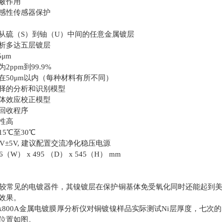
蔽作用
感性传感器保护
从硫（S）到铀（U）中间的任意金属镀层
析多达五层镀层
5μm
2ppm到99.9%
在50μm以内（每种材料有所不同）
择的分析和识别模型
体效应校正模型
回收程序
性高
5℃至30℃
20V±5V, 建议配置交流净化稳压电源
W） x 495 （D） x 545（H） mm
较常见的电镀器件，其镍镀层在保护铜基体免受氧化同时还能起到
效果。
ick800A金属电镀膜厚分析仪对铜镀镍样品实际测试Ni层厚度，
位置如图。