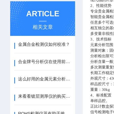
现代感的外形
2、性能优势
专业贵金属检
ARTICLE
智能贵金属检
任意多个可选
相关文章
相互独立的基
多变量非线性
3、技术指标
金属合金检测仪如何校准？
元素分析范围
测量对象：固
分析检出限可达
合金牌号分析仪在使用前一定要先来看下这些
分析含量一般为
多次测量重复性
长期工作稳定性
外观尺寸：430
这么好用的金属元素分析仪，您值得拥有
样品腔尺寸：30
重量：30kg
4、标准配置
来看看镀层测厚仪的购买注意事项
单样品腔。
正比计数盒探
信号检测电子
ROHS检测仪器有助于推动环保意识的普及