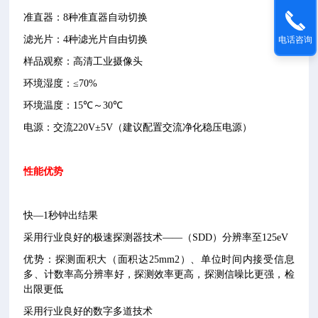
准直器：
8
种准直器自动切换
滤光片：
4
种滤光片自由切换
电话咨询
样品观察：高清工业摄像头
环境湿度：≤
70%
环境温度：
15
℃～
30
℃
电源：交流
220V
±
5V
（建议配置交流净化稳压电源）
性能优势
快—
1
秒钟出结果
采用行业良好的极速探测器技术——（
SDD
）分辨率至
125eV
优势：探测面积大（面积达
25mm2
）、单位时间内接受信息
多、计数率高分辨率好，探测效率更高，探测信噪比更强，检
出限更低
采用行业良好的数字多道技术