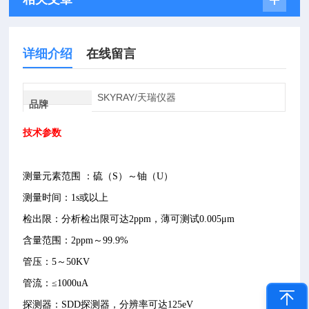
详细介绍
在线留言
SKYRAY/天瑞仪器
品牌
技术参数
测量元素范围
：硫（
S
）～铀（
U
）
测量时间：
1s
或以上
检出限：分析检出限可达
2ppm
，薄可测试
0.005
μ
m
含量范围：
2ppm
～
99.9%
管压：
5
～
50KV
管流：≤
1000uA
探测器：
SDD
探测器，分辨率可达
125eV