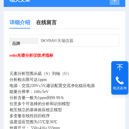
详细介绍
在线留言
SKYRAY/天瑞仪器
品牌
rohs光谱分析仪技术指标
元素分析范围从硫（S）到铀（U）
分析检出限可达1ppm
电源：交流220V±5V,建议配置交流净化稳压电源
电话咨询
能量分辨率：160±5eV
分析含量一般为1ppm到99.99％
任意多个可选择的分析和识别模型
相互独立的基体效应校正模型
多变量非线性回归程序
温度适应范围为15℃至30℃
外观尺寸： 550×416×333mm