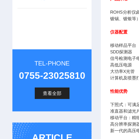
ROHS分析
镀锡、镀银等
仪器配置
移动样品平台
SDD探测器
信号检测电子
TEL-PHONE
高低压电源
大功率X光管
0755-23025810
计算机及喷墨
性能优势
查看全部
下照式：可满
准直器和滤光
移动平台：精
高分辨率探测
新一代的高压
ARTICLE