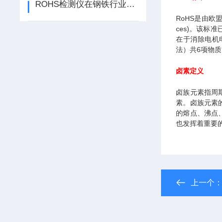
ROHS检测仪在钢铁行业中的作用
RoHS
是由欧盟立
ces)。该标
在于消除电机
法）共6项物质
卤素定义
卤族元素指周期
素。卤族元素
的熔点、沸点
也发挥着重要
上一个