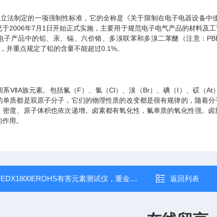
法制定的一项强制性标准，它的全称是《关于限制在电子电器设备中使用某些有害成分的指
准已于2006年7月1日开始正式实施，主要用于规范电子电气产品的材料
电子产品中的铅、汞、镉、六价铬、多溴联苯和多溴二苯醚（注意：PB
，并重点规定了铅的含量不能超过0.1%。
系ⅦA族元素。包括氟（F）、氯（Cl）、溴（Br）、碘（I）、砹（A
的单质都是双原子分子，它们的物理性质的改变都是很有规律的，随着分
、密度、原子体积也依次递增。卤素都有氧化性，氟单质的氧化性强。卤
的作用。
：
EDX1800EROHS有害元素测试仪，重金属检测仪
返回列表