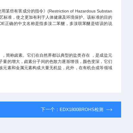
令》(Restriction of Hazardous Substan
及工艺标准，使之更加有利于人体健康及环境保护。该标准的目的
DE正确的中文名称是指多溴二苯醚，多溴联苯醚是错误的说
t），简称卤素。它们在自然界都以典型的盐类存在 ，是成盐元
子量的增大，卤素分子间的色散力逐渐增强，颜色变深，它们
族元素和金属元素构成大量无机盐，此外，在有机合成等领域
下一个：
EDX1800BROHS检测