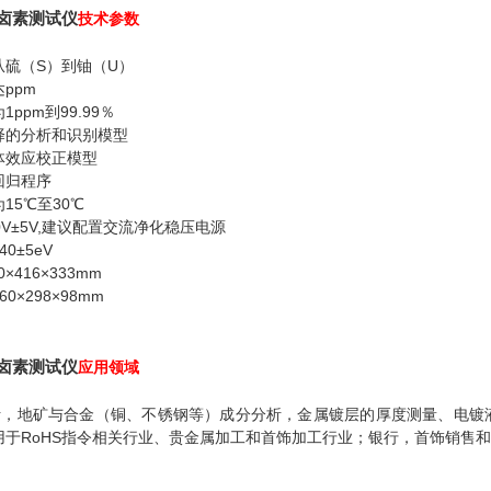
仪卤素测试仪
技术参数
从硫（S）到铀（U）
ppm
ppm到99.99％
择的分析和识别模型
体效应校正模型
回归程序
15℃至30℃
0V±5V,建议配置交流净化稳压电源
0±5eV
×416×333mm
0×298×98mm
仪卤素测试仪
应用领域
分析，地矿与合金（铜、不锈钢等）成分分析，金属镀层的厚度测量、电
用于RoHS指令相关行业、贵金属加工和首饰加工行业；银行，首饰销售