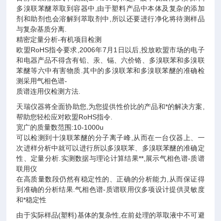
多溴联苯醚萃取到容器中
,
由于塑料产品中本体及复杂的添加
剂和助剂也会溶解到萃取剂中
,
所以还要进行净化将待测样品
与复杂基质分离
.
精密定量分析
-
有机项目检测
欧盟
RoHS
指令要求
,2006
年
7
月
1
日以后
,
投放欧盟市场的电子
和电器产品不得含有铅、汞、镉、六价铬、多溴联苯和多溴联
苯醚等六中有害物质
.
其中的多溴联苯和多溴联苯醚的准确检
测采用气相色谱
-
质谱连用仪检测方法
.
天瑞仪器将全面协助您
,
为您提供性价比的产品和*的解决方案
,
帮助您轻松应对欧盟
RoHS
指令
.
宽广的质量数范围
:10-1000u
可以检测到十溴联苯醚的分子离子峰
,
从而在一台仪器上、一
次进样分析中就可以进行所以多溴联苯、多溴联苯醚的准确定
性、定量分析
.
实测数据与理论计算结果**
,
展示气相色谱
-
质谱
联用仪
在高质量数段仍然有稳定性的、正确的分析能力
,
从而保证得
到准确的分析结果
.
气相色谱
-
质谱联用仪多项设计提供灵敏度
和*稳定性
由于实际样品
(
塑料
)
基体的复杂性
,
在前处理的萃取液中不可避