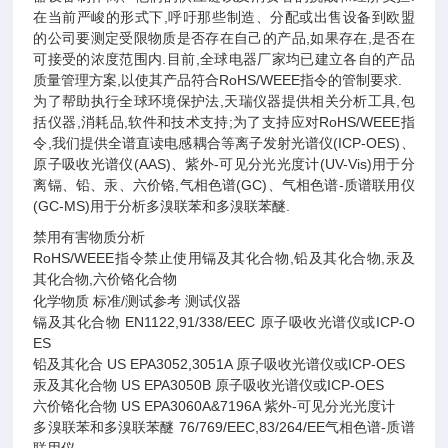
在当前严峻的形式下
,
呼吁那些制造、分配或出售设备到欧盟
的公司要测定受限物质是否存在自己的产品
,
如果存在
,
是否在
可接受的浓度范围内
.
目前
,
全球电器厂家均已建立各自的产品
质量管理方案
,
以使其产品符合
RoHS/WEEE
指令的管制要求
.
为了帮助执行全球环境保护法
,
天瑞仪器提供相关分析工具
,
包
括仪器
,
消耗品
,
软件和技术支持
;
为了支持应对
RoHS/WEEE
指
令
,
我们提供全谱直读电感耦合等离子发射光谱仪
(ICP-OES)
、
原子吸收光谱仪
(AAS)
、紫外
-
可见分光光度计
(UV-Vis)
用于分
离镉、铅、汞、六价铬
,
气相色谱
(GC)
、气相色谱
-
质谱联用仪
(GC-MS)
用于分析多溴联苯和多溴联苯醚
.
禁用有害物质分析
RoHS/WEEE
指令禁止使用镉及其化合物
,
铅及其化合物
,
汞及
其化合物
,
六价铬化合物
化学物质
标准
/
测试参考
测试仪器
镉及其化合物
EN1122,91/338/EEC
原子吸收光谱仪或
ICP-O
ES
铅及其化合
US EPA3052,3051A
原子吸收光谱仪或
ICP-OES
汞及其化合物
US EPA3050B
原子吸收光谱仪或
ICP-OES
六价铬化合物
US EPA3060A&7196A
紫外
-
可见分光光度计
多溴联苯和多溴联苯醚
76/769/EEC,83/264/EE
气相色谱
-
质谱