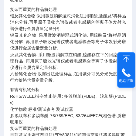
联用仪
复杂而重要的样品前处理
铅及其化合物
:
采用微波消解湿式消化法
,
用硝酸
,
盐酸及*将样品
消化分解
,
再用原子吸收光谱仪或者电感耦合等离子体发射光
谱仪进行金属含量定量分析
.
:
镉及其化合物
采用微波消解湿式消化法
,
用硫酸及*将样品消
化分解
,
再用原子吸收光谱仪或者电感耦合等离子体发射光谱
仪进行金属含量定量分析
.
:
汞及其化合物
采用微波消解或在硝酸
,
硫酸存在下的回流法处
理样品
,
再用原子吸收光谱仪或者电感耦合等离子体发射光谱
仪进行金属含量定量分析
.
六价铬化合物
:
以溶出法处理样品
,
在用紫外可见分光光度计进
行六价铬含量定量分析
.
电话咨询
有害有机物分析
:
RoHS/WEEE
指令禁止使用
多溴联苯
(PBBs)
、溴苯醚
(PBDE
s)
化学物质
标准
/
测试参考
测试仪器
多溴联苯和多溴苯醚
76/769/EEC, 83/264/EEC
气相色谱
-
质谱
联用仪
复杂而重要的样品前处理
目前常采用索式萃取法
(EPA8081)
和超声波萃取法将多溴联苯
,