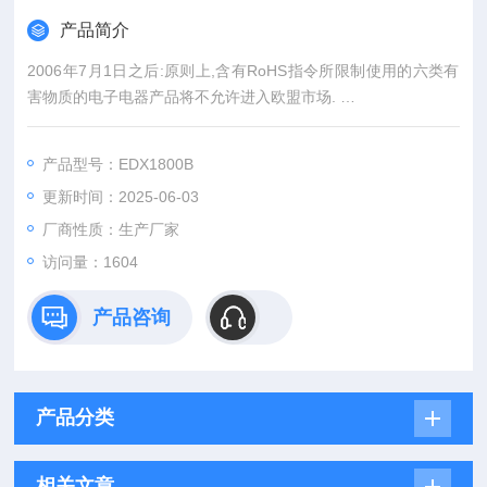
产品简介
2006年7月1日之后:原则上,含有RoHS指令所限制使用的六类有
害物质的电子电器产品将不允许进入欧盟市场.
RoHS指令中限制使用的有害物质为:有害重金属:铅（Pb）、汞
（Cd）、镉（Cd）、六价铬（Cr6+）有害有机物:多溴联苯（Po
产品型号：EDX1800B
ltBrominated Biphenyls）、多溴联苯醚（PoltBrominated Diphe
更新时间：2025-06-03
nyl Ethers）
厂商性质：生产厂家
访问量：1604
产品咨询
产品分类
相关文章