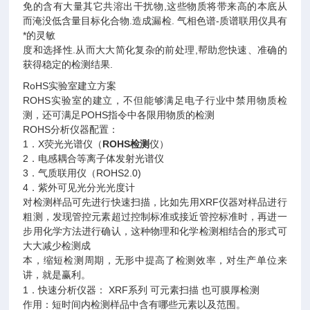
免的含有大量其它共溶出干扰物
,
这些物质将带来高的本底从
而淹没低含量目标化合物
.
造成漏检
.
气相色谱
-
质谱联用仪具有
*的灵敏
度和选择性
.
从而大大简化复杂的前处理
,
帮助您快速、准确的
获得稳定的检测结果
.
RoHS
实验室建立方案
ROHS
实验室的建立，不但能够满足电子行业中禁用物质检
测，还可满足
POHS
指令中各限用物质的检测
ROHS
分析仪器配置：
1
．
X
荧光光谱仪（
ROHS
仪）
检测
2
．电感耦合等离子体发射光谱仪
3
．气质联用仪（
ROHS2.0)
4
．紫外可见光分光光度计
对检测样品可先进行快速扫描，比如先用
XRF
仪器对样品进行
粗测，发现管控元素超过控制标准或接近管控标准时，再进一
步用化学方法进行确认，这种物理和化学检测相结合的形式可
大大减少检测成
本，缩短检测周期，无形中提高了检测效率，对生产单位来
讲，就是赢利。
1
．快速分析仪器：
XRF
系列
可元素扫描
也可膜厚检测
作用：短时间内检测样品中含有哪些元素以及范围。