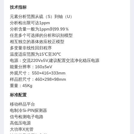
技术指标
元素分析范围从硫（
S
）到铀（
U
）
分析检出限可达
1ppm
分析含量一般为
1ppm
到
99.99
％
任意多个可选择的分析和识别模型
相互独立的基体效应校正模型
多变量非线性回归程序
温度适应范围为
15
℃
至
30
℃
电源：交流
220V±5V,
建议配置交流净化稳压电源
能量分辨率：
160±5eV
外观尺寸：
550×416×333mm
样品腔尺寸：
460×298×98mm
重量：
45Kg
标准配置
移动样品平台
电制冷
Si-PIN
探测器
信号检测电子电路
高低压电源
大功率
X
光管