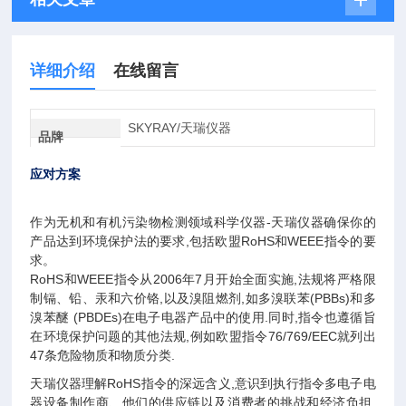
详细介绍
在线留言
SKYRAY/天瑞仪器
品牌
应对方案
作为无机和有机污染物检测领域科学仪器
-
天瑞仪器确保你的
产品达到环境保护法的要求
,
包括欧盟
RoHS
和
WEEE
指令的要
求。
RoHS
和
WEEE
指令从
2006
年
7
月开始全面实施
,
法规将严格限
制镉、铅、汞和六价铬
,
以及溴阻燃剂
,
如多溴联苯
(PBBs)
和多
溴苯醚
(PBDEs)
在电子电器产品中的使用
.
同时
,
指令也遵循旨
在环境保护问题的其他法规
,
例如欧盟指令
76/769/EEC
就列出
47
条危险物质和物质分类
.
天瑞仪器理解
RoHS
指令的深远含义
,
意识到执行指令多电子电
器设备制作商、他们的供应链以及消费者的挑战和经济负担
.