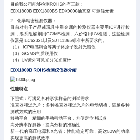
目前我公司能够检测
ROHS
的有三款：
EDX1800B EDX1800BS EDX9000
抽真空
可测轻元素
2
．化学精密检测仪器：
目前对电子产品或玩具中重金属的检测仪器主要用
ICP
进行检
测，溴系阻燃剂用
GC/MS
检测，六价铬用
UV
检测，这些检测
仪器是
IEC62321
以及
SJT11365
标准中所要求的。
（
1
）
ICP
电感耦合等离子体原子发射光谱仪
（
3
）
GC/MS
气质联用仪
（
4
）
UV
紫外可见光分光光度计
EDX1800B
ROHS
检测仪仪器介绍
性能特点
下照式：可满足各种形状样品的测试需求
准直器和滤光片：多种准直器和滤光片的电动切换，满足各种
测试方式的应用
移动平台：精细的手动移动平台，方便定位测试点
高分辨率探测器：提高分析的准确性
新一代的高压电源和
X
光管：性能稳定可靠，高达
50W
的功率
实现更高的测试效率