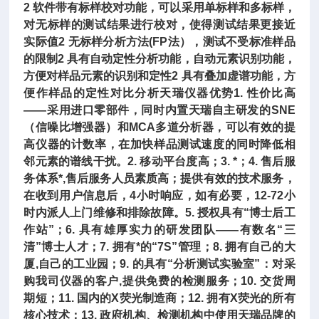
2 软件带有标样校对功能，可以采用单标样和多标样，
对无标样的测试结果进行校对，使得测试结果更接近
实际值2 无标样分析方法(FP法），测试不受标准样品
的限制2 具有自动定性分析功能，自动元素识别功能，
方便对样品元素的识别和定性2 具有叠加虚谱功能，方
便作样品的定性对比分析天瑞仪器优势1. 性价比高
——采用进口零部件，同时内置天瑞自主研发的SNE
（信噪比增强器）和MCA多道分析器，可以有效的提
高仪器的计数率，在加快样品测试速度的同时降低相
邻元素的谱线干扰。2. 移动平台度高；3. *；4. 售后服
务体系*,售后服务人员素质高；提供有效的技术服务，
在收到用户信息后，4小时响应，如有必要，12-72小
时内派人上门维修和排除故障。5. 授权具有“博士后工
作站”；6. 具有雄厚实力的研发团队——有数名“三
清”博士人才；7. 拥有*的“7S”管理；8. 拥有自己的大
厦,自己的工业园；9. 的具有“分析测试实验室”：对采
购我司仪器的客户,提供免费的检测服务；10. 交货周
期短；11. 国内的X荧光制造商；12. 拥有X荧光的所有
核心技术；13. 政府机构、检测机构中使用天瑞品牌的