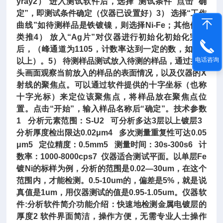
yray2） 进入测试软件后，选择“测试条件”点击“确
定”，即测试条件确定（仪器已设置好）3） 选择“工作
曲线”如待测样品是铁镀镍，则选择Ni-Fe；其他依次
类推4） 放入“Ag片”对仪器进行初始化初始化完成
后，（峰通道为1105，计数率达到一定的数，如300
电话咨询
以上）。5） 待测样品测试放入待测的样品，通过摄像
头画面观察当前放入的样品的表面情况，以及仪器的X
射线的聚焦点。可以通过软件提供的十字坐标（也称
十字光标）来定位该聚焦点，将样品放在聚焦点位
置。点击“开始”，输入样品名称后“确定”。技术参数
1 分析元素范围：S-U2 可分析多达3层以上镀层3
分析厚度检出限达0.02μm4 多次测量重复性可达0.05
μm5 定位精度：0.5mm5 测量时间：30s-300s6 计
数率：1000-8000cps7 仪器适合测试平面。以单层Fe
镀Ni的标样为例，分析的范围是0.02—30um，在这个
范围内，才能检测。0.5-10um的，偏差是5%，就是说
真值是1um，用仪器测试的值是0.95-1.05um。仪器软
件:分析软件简介功能介绍：快速地检测金属电镀层的
厚度2 软件界面简洁，操作方便，无需专业人士操作