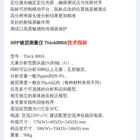
定位激光确定定位光斑，确保测试点与光斑对齐
鼠标可控制移动平台，鼠标点击的位置就是被测点
高分辨率探头使分析结果更加精准
良好的射线屏蔽作用
测试口高度敏感性传感器保护
XRF镀层测量仪 Thick800A
技术指标
型号：Thick 800A
元素分析范围从硫(S)到铀（U）。
同时可以分析30种以上元素，五层镀层。
分析含量一般为ppm到99.9% 。
镀层厚度一般在50μm以内（每种材料有所不同）
任意多个可选择的分析和识别模型。
相互独立的基体效应校正模型。
多变量非线性回收程序
度适应范围为15℃至30℃。
电源: 交流220V±5V, 建议配置交流净化稳压电源。
外观尺寸： 576(W)×495(D)×545(H) mm
样品室尺寸：500(W)×350(D)×140(H) mm
重量：90kg