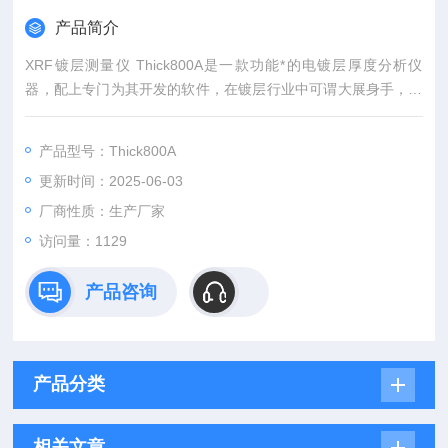
产品简介
XRF镀层测量仪 Thick800A是一款功能*的电镀层厚度分析仪
器，配上专门为其开发的软件，在镀层行业中可谓大展身手，检
测电镀,化学镀层厚度,如镀金,镀镍,镀铜,镀铬,镍锌,镀银,镀钯...
产品型号：Thick800A
更新时间：2025-06-03
厂商性质：生产厂家
访问量：1129
产品咨询
产品分类
相关文章