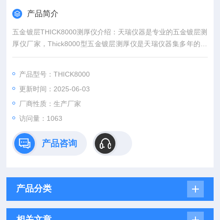
产品简介
五金镀层THICK8000测厚仪介绍：天瑞仪器是专业的五金镀层测
厚仪厂家，Thick8000型五金镀层测厚仪是天瑞仪器集多年的经
验，研发用于电镀层行业的一款高精度无损测试仪器，仪器可全
自动软件操作，可多点测试，由软件控制仪器的测试点，以及移
产品型号：THICK8000
动平台，*达到了自动化，是一款功能*的仪器，为客户解决了测
更新时间：2025-06-03
试难题，在电镀检测中大展身手。
厂商性质：生产厂家
访问量：1063
产品咨询
产品分类
相关文章