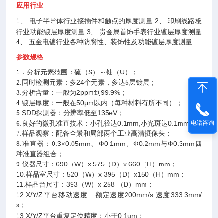
应用行业
1、
电子半导体行业接插件和触点的厚度测量
2、
印刷线路板
行业功能镀层厚度测量
3、
贵金属首饰手表行业镀层厚度测量
4、
五金电镀行业各种防腐性、装饰性及功能镀层厚度测量
参数规格
1
．
分析元素范围：硫（S）～铀（U）；
2.同时检测元素：多24个元素，多达5层镀层；
3.分析含量：一般为2ppm到99.9%；
4.镀层厚度：一般在50μm以内（每种材料有所不同）；
5.SDD探测器：分辨率低至135eV；
6.良好的微孔准直技术：小孔径达0.1mm,小光斑达0.1mm；
电话咨询
7.样品观察：配备全景和局部两个工业高清摄像头；
8.准直器：0.3×0.05mm、Ф0.1mm、Ф0.2mm与Ф0.3mm四
种准直器组合；
9.仪器尺寸：690（W）x 575（D）x 660（H）mm；
10.样品室尺寸：520（W）x 395（D）x150（H）mm；
11.样品台尺寸：393（W）x 258 （D）mm；
12.X/Y/Z平台移动速度：额定速度200mm/s 速度333.3mm/
s；
13.X/Y/Z平台重复定位精度：小于0.1um；