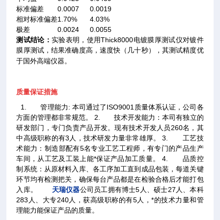
标准偏差
0.0007
0.0019
相对标准偏差
1.70%
4.03%
极差
0.0024
0.0055
测试结论：
实验表明，使用Thick8000电镀膜厚测试仪对镀件
膜厚测试，结果准确度高，速度快（几十秒），其测试精度优
于国外高端仪器。
质量保证措施
1. 管理能力: 本司通过了ISO9001质量体系认证，公司各
方面的管理都非常规范。 2. 技术开发能力：本司有独立的
研发部门，专门负责产品开发。现有技术开发人员260名，其
中高级职称的有3人，技术研发力量非常雄厚。 3. 工艺技
术能力：制造部配有5名专业工艺工程师，有专门的产品生产
车间，从工艺及工装上能*保证产品加工质量。 4. 品质控
制系统：从原材料入库、各工序加工直到成品包装，每道关键
环节均有检测把关，确保每台产品都是在检验合格后才能打包
入库。
天瑞仪器
公司员工拥有博士5人、硕士27人、本科
283人、大专240人，获高级职称的有5人，*的技术力量和管
理能力能保证产品的质量。