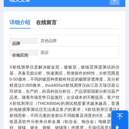
详细介绍
在线留言
其他品牌
品牌
面议
价格区间
X射线测厚仪是解决镀金层，镀银层，镀镍层厚度测试的仪
器，具备无损分析，快速测试，简便操作的特性，分析范围是
0-50微米，不同的镀层种类都有特定的极限穿透厚度，其分析
精度达0.005微米，thick800aX射线测厚仪由江苏天瑞仪器公
司研发，生产的，的高科技分析仪，产品荣获国家分析仪器产
品奖。
随着市场竞争日益激烈，企业成本的不断提高，客户对
X射线测厚仪
（THICK800A)的测试精度要求越来越高，普通
的电镀膜厚测试仪无法满足客户的要求，
X射线测厚仪
通过X
射线照射，不同元素的发射出不同能量及强度的X光，通过接
收器及软件分析来分析金属（铝合金、铜合金）电镀层（镀
锌、镀镍、镀金、镀银、镀锡等）的厚度，天瑞仪器是
X射线