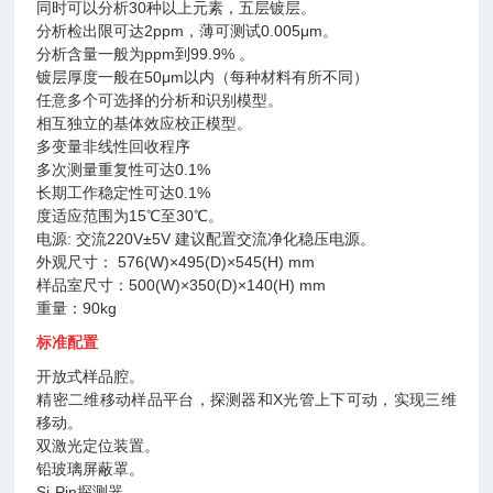
同时可以分析30种以上元素，五层镀层。
分析检出限可达2ppm，薄可测试0.005μm。
分析含量一般为ppm到99.9% 。
镀层厚度一般在50μm以内（每种材料有所不同）
任意多个可选择的分析和识别模型。
相互独立的基体效应校正模型。
多变量非线性回收程序
多次测量重复性可达0.1%
长期工作稳定性可达0.1%
度适应范围为15℃至30℃。
电源: 交流220V±5V 建议配置交流净化稳压电源。
外观尺寸： 576(W)×495(D)×545(H) mm
样品室尺寸：500(W)×350(D)×140(H) mm
重量：90kg
标准配置
开放式样品腔。
精密二维移动样品平台，探测器和X光管上下可动，实现三维
移动。
双激光定位装置。
铅玻璃屏蔽罩。
Si-Pin探测器。