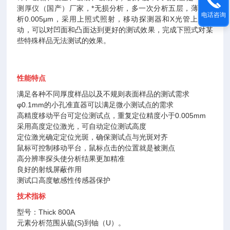
测厚仪
（国产）厂家，*无损分析，多一次分析五层，薄可分
电话咨询
析0.005μm，采用上照式照射，移动探测器和X光管上下可
动，可以对凹面和凸面达到更好的测试效果，完成下照式对某
些特殊样品无法测试的效果。
性能特点
满足各种不同厚度样品以及不规则表面样品的测试需求
φ0.1mm的小孔准直器可以满足微小测试点的需求
高精度移动平台可定位测试点，重复定位精度小于0.005mm
采用高度定位激光，可自动定位测试高度
定位激光确定定位光斑，确保测试点与光斑对齐
鼠标可控制移动平台，鼠标点击的位置就是被测点
高分辨率探头使分析结果更加精准
良好的射线屏蔽作用
测试口高度敏感性传感器保护
技术指标
型号：Thick 800A
元素分析范围从硫(S)到铀（U）。