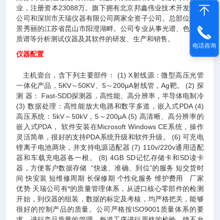
业，注册资本23088万。旗下拥有北京邦鑫伟业技术开发有限
公司和深圳市天瑞仪器有限公司两家全资子公司。总部位于风
景秀丽的江苏省昆山市阳澄湖畔。公司专业从事光谱、色谱、
质谱等分析测试仪器及其软件的研发、生产和销售。
电话咨询
仪器配置
主机壹台，含下列主要部件： (1) X射线源：微型高压光管
一体化产品，5KV～50KV、5～200μA射线管，Ag靶。 (2) 探
测 器： Fast-SDD探测器，高性能、高分辨率，半导体电制冷
(3) 数据处理：高性能放大电路和数字多道，嵌入式PDA (4)
高压系统：5kV～50kV，5～200μA (5) 高清晰、高分辨率的
嵌入式PDA， 软件安装在Microsoft Windows CE系统，操作
灵活简单，很好的支持PDA系统升级和软件升级。 (6) 可充电
锂离子电池两块，并支持电源适配器 (7) 110v/220v通用适配
器和车载充电器各一根。 (8) 4GB SD记忆存储卡和SD读卡
器，方便客户数据存储 “快速、准确、到位”的服务 短交货时
间 快安装 短维修周期 长保修期 个性化服务 维护费用 厂家
优势 天瑞公司有*的质量管理体系，从进口核心零部件的检测
开始，到仪器的组装，数据的标定及考核，均严格把关，能够
很好的控制产品的质量。公司严格按ISO9001质量体系的要
求，进行产品质量的管理，每道工序进行严格的检验，绝不允