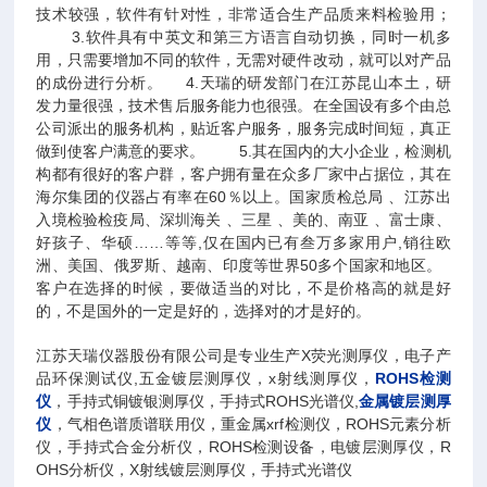
技术较强，软件有针对性，非常适合生产品质来料检验用；
3.软件具有中英文和第三方语言自动切换，同时一机多
用，只需要增加不同的软件，无需对硬件改动，就可以对产品
的成份进行分析。 4.天瑞的研发部门在江苏昆山本土，研
发力量很强，技术售后服务能力也很强。在全国设有多个由总
公司派出的服务机构，贴近客户服务，服务完成时间短，真正
做到使客户满意的要求。 5.其在国内的大小企业，检测机
构都有很好的客户群，客户拥有量在众多厂家中占据位，其在
海尔集团的仪器占有率在60％以上。国家质检总局 、江苏出
入境检验检疫局、深圳海关 、三星 、美的、南亚 、富士康、
好孩子、华硕……等等,仅在国内已有叁万多家用户,销往欧
洲、美国、俄罗斯、越南、印度等世界50多个国家和地区。
客户在选择的时候，要做适当的对比，不是价格高的就是好
的，不是国外的一定是好的，选择对的才是好的。
江苏天瑞仪器股份有限公司是专业生产X荧光测厚仪，电子产
品环保测试仪,五金镀层测厚仪，x射线测厚仪，
ROHS检测
仪
，手持式铜镀银测厚仪，手持式ROHS光谱仪,
金属镀层测厚
仪
，气相色谱质谱联用仪，重金属xrf检测仪，ROHS元素分析
仪，手持式合金分析仪，ROHS检测设备，电镀层测厚仪，R
OHS分析仪，X射线镀层测厚仪，手持式光谱仪