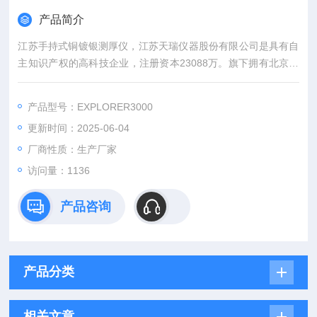
产品简介
江苏手持式铜镀银测厚仪，江苏天瑞仪器股份有限公司是具有自
主知识产权的高科技企业，注册资本23088万。旗下拥有北京邦
鑫伟业技术开发有限公司和深圳市天瑞仪器有限公司两家全资子
公司。总部位于风景秀丽的江苏省昆山市阳澄湖畔。公司专业从
产品型号：EXPLORER3000
事光谱、色谱、质谱等分析测试仪器及其软件的研发、生产和销
更新时间：2025-06-04
售。
厂商性质：生产厂家
访问量：1136
产品咨询
产品分类
相关文章