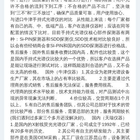
许不合格的流到下到工序；不合格的产品不出厂，坚决做
到“三不”和“三不放过”，确保产品质量可靠，用户使用放心。
与进口牛津手持式光谱仪的对比 从性能上来说：每个厂家都
有自己的高、中、低端产品，客户在选择仪器时，应该在同等
配置的情况下比对。目前手持式光谱仪核心部件探测器有两
种：Si-PIN探测器和SDD探测仪,SDD技术相对比较良好，所
以会有些经销商会拿SI-PIN和国内的SDD探测器进行价格战。
售后服务：国外售后服务收费比国内高，配件也比较贵，这个
是国内手持式光谱仪比较大的一个优势，所以客户在选择产品
是能让现场进行测试对比，这样既能选到合适的产品，又不会
出太高的价格。 国外（牛津仪器） 1.其企业为老牌光谱设备
生产厂家，其在市场上的占有率比较高。 2.主要是通过代
理商的形式销售，售后服务无法保证，服务费用很高。 3.
代理商的技术水平较差，技术支持能力很低，对产品测试中出
现的异常现象无法判断。 4.价位较高，交货周期在1个月
以上。 5.有自己的售后服务团队，但其公司总部对于技术的管
控比较严格，部分售后服务，需要总部的支持，服务周期较长
(我们遇到过多家三个多月还没解决好)。 国内（天瑞仪器）
1.是国内的X射线荧光光谱仪厂家，公司成立于1992年，已经
有20多年的历史。 2.其公司有自主的研发能力，其主要
部件是在美国OEM采购，其工厂设在江苏昆山市，设备测试