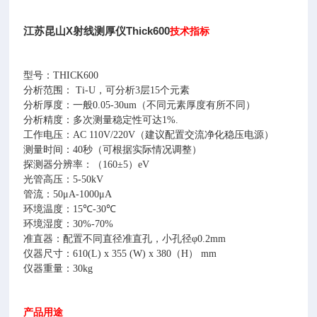
江苏昆山X射线测厚仪Thick600
技术指标
型号：
THICK600
分析范围：
Ti-U
，可分析
3
层
15
个元素
分析厚度：一般
0.05-30um
（不同元素厚度有所不同）
分析精度：多次测量稳定性可达
1%.
工作电压：
AC 110V/220V
（建议配置交流净化稳压电源）
测量时间：
40
秒（可根据实际情况调整）
探测器分辨率：（
160±5
）
eV
光管高压：
5-50kV
管流：
50μA-1000μA
环境温度：
15
℃
-30
℃
环境湿度：
30%-70%
准直器：配置不同直径准直孔，小孔径
φ0.2mm
仪器尺寸：
610(L) x 355 (W) x 380
（
H
）
mm
仪器重量：
30kg
产品用途