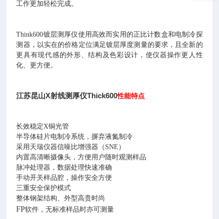
工作更加轻松完成。
Think600
镀层测厚仪使用高效而实用的正比计数盒和电制冷探
测器，以实在的价格定位满足镀层厚度测量的要求，且全新的
更具有现代感的外形、结构及色彩设计，使仪器操作更人性
化、更方便。
江苏昆山X射线测厚仪Thick600
性能特点
长效稳定
X
铜光管
半导体硅片电制冷系统，摒弃液氮制冷
采用天瑞仪器
信噪比增强器（
SNE
）
内置高清晰摄像头，方便用户随时观测样品
脉冲处理器，数据处理快速准确
手动开关样品腔，操作安全方便
三重安全保护模式
整体钢架结构、外型高贵时尚
FP
软件，无标准样品时亦可测量