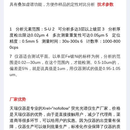
具有叠加虚谱功能，方便作样品的定性对比分析
技术参数
1
分析元素范围：S-U
2
可分析多达3层以上镀层
3
分析厚
度检出限达0.02μm
4
多次测量重复性可达0.05μm
5
定位
精度：0.5mm
5
测量时间：30s-300s
6
计数率：1000-800
0cps
7
仪器适合测试平面。以单层Fe镀Ni的标样为例，分析的范
围是0.02—30um，在这个范围内，才能检测。0.5-10um的，
偏差是5%，就是说真值是1um，用仪器测试的值是0.95-1.05
um。
厂家优势
天瑞仪器是专业的Xrel="nofollow" 荧光光谱仪生产厂家，价格
是天瑞仪器的优势，由于是直接接触用户，减少了代理商，渠
道商等很多环节，可以给用户的实惠。因为仪器的出货量有保
障，仪器生产可以做到批量生产，标准化作业保障了仪器的质