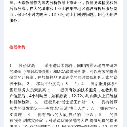
量。天瑞仪器作为国内分析仪器上市企业，仪器测试精度和售
后服务流，在大的城市和工业比较集中地区都设有售后服务网
点，保证4小时内响应，12-72小时上门处理问题，用心为用户
服务。
仪器优势
1.
性价比高——
采用进口零部件，同时内置天瑞自主研发
的SNE（信噪比增强器）和MCA多道分析器，可以有效的提高
仪器的计数率，在加快样品测试速度的同时降低相邻元素的谱
线干扰。
2.
移动平台度高；
3.
*；
4.
售后服务体系*,
售后服务人员素质高；
提供有效的技术服务，在收到用
户信息后，4小时响应，如有必要，12-72小时内派人上门维修
和排除故障。
5.
授权具有“博士后工作站”；
6.
具有雄厚
实力的研发团队——有数名“三清”博士人才；
7.
拥有*的“7
S”管理；
8.
拥有自己的大厦,自己的工业园；
9.
的具
有“分析测试实验室”：对采购我司仪器的客户,提供免费的检测
服务；
10.
交货周期短；
11.
国内的X荧光制造商；
12.
拥有