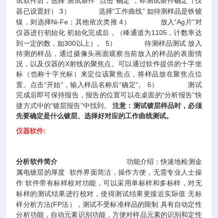
试软件后，选择“测试条件”
点击“确定”，即测试条件确定（仪
器已设置好）
3）
选择“工作曲线”
如待测样品是铁镀
镍，则选择
Ni-Fe；其他依次类推
4）
放入“
Ag片”对
仪器进行初始化
初始化完成后，（峰通道为
1105，计数率达
到一定的数，如300以上）。
5）
待测样品测试
放入
待测的样品，通过摄像头画面观察当前放入的样品的表面情
况，以及仪器的
X射线的聚焦点。可以通过软件提供的十字坐
标（也称十字光标）来定位该聚焦点，将样品放在聚焦点位
置。
点击“开始”，输入样品名称后“确定”。
6）
测试
完成后即可保持报告，报告的位置可以在桌面的“分析报告”快
捷方式中的“镀层报告”中找到。
注意：测试镀层样品时，必须
先要确定是什么镀层、选择好对应的工作曲线测试。
仪器软件:
分析软件简介
功能介绍：
快速地检测金
属电镀层的厚度
软件界面简洁，操作方便，无需专业人士操
作
软件带有标样校对功能，可以采用单标样和多标样，对无
标样的测试结果进行校对，使得测试结果更接近实际值
无标
样分析方法(FP法），测试不受标准样品的限制
具有自动定性
分析功能，自动元素识别功能，方便对样品元素的识别和定性