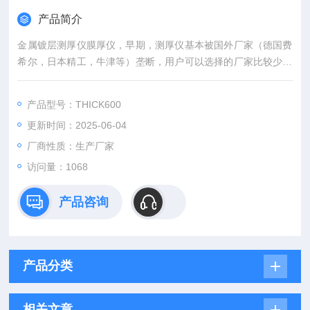
产品简介
金属镀层测厚仪膜厚仪，早期，测厚仪基本被国外厂家（德国费
希尔，日本精工，牛津等）垄断，用户可以选择的厂家比较少。
天瑞仪器92年开始做金属镀层测厚仪，是一家专业生产镀层测厚
仪的厂家，在X荧光镀层检测方面，*打破国外的技术垄断。天瑞
产品型号：THICK600
推出的Thick600在精度上，可以现场与进口仪器现场PK；在价
更新时间：2025-06-04
格上，可以给用户的优惠；在技术支持与售后服务上，保证给到
客户的是*的售后支持。
厂商性质：生产厂家
访问量：1068
产品咨询
产品分类
相关文章