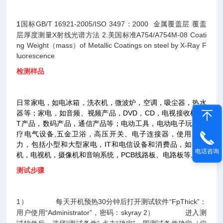
1
国标GB/T 16921-2005/ISO 3497：2000
金属覆盖层 覆盖
层厚度测量X射线光谱方法
2.
美国标准A754/A754M-08
Coati
ng Weight
（mass）of Metallic Coatings on steel by X-Ray F
luorescence
检测样品
日常家电，如电冰箱，洗衣机，微波炉，空调，吸尘器，热水
器等；家电，如音频、视频产品，DVD，CD，电视接收机，I
T产品，数码产品，通信产品等；电动工具，电动电子玩具医
疗电气设备,五金卫浴，高压开关、电子连接器，使用的电
力，包括小型和大型家电，IT和电信设备和消费品，如收音
电话咨询
机，电视机，摄像机和音响系统，PCB线路板、电路板等。
测试步骤
1）
每天开机预热
30分钟后打开测试软件“FpThick”：
用户使用“
Administrator”，密码：skyray
2）
进入测