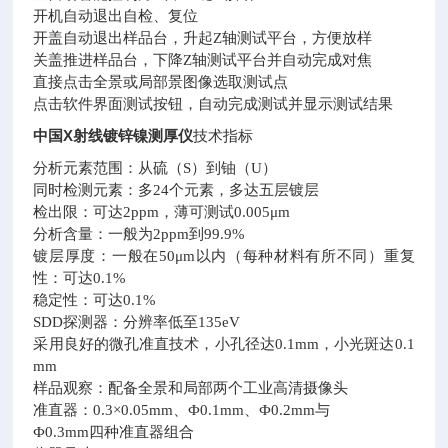
开机自动退出自检、复位
开盖自动退出样品台，升起Z轴测试平台，方便放样
关盖推进样品台，下降Z轴测试平台并自动完成对焦
直接点击全景或局部景图像选取测试点
点击软件界面测试按钮，自动完成测试并显示测试结果
中国X射线镀锌镍测厚仪
技术指标
分析元素范围：从硫（S）到铀（U）
同时检测元素：多24个元素，多达五层镀层
检出限：可达2ppm，薄可测试0.005μm
分析含量：一般为2ppm到99.9%
镀层厚度：一般在50μm以内（每种材料有所不同）重复
性：可达0.1%
稳定性：可达0.1%
SDD探测器：分辨率低至135eV
采用良好的微孔准直技术，小孔径达0.1mm，小光斑达0.1
mm
样品观察：配备全景和局部两个工业高清摄像头
准直器：0.3×0.05mm、Ф0.1mm、Ф0.2mm与
Ф0.3mm四种准直器组合