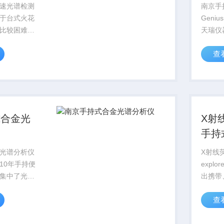
析仪
速光谱检测
南京手
于台式火花
Geni
比较困难，
天瑞仪
夹具不方便
式研发
查
发不*容易
子、微
现场快速检
机等多
这个缺点，
自主知
测仪器，可
手持X
EXPLOR
式合金光
X射
手持式
列
光谱分析仪
X射线
10年手持便
expl
集中了光电
出携带
导体和计算
间短、
查
研制出具有
分析仪
，全新一代
分检测