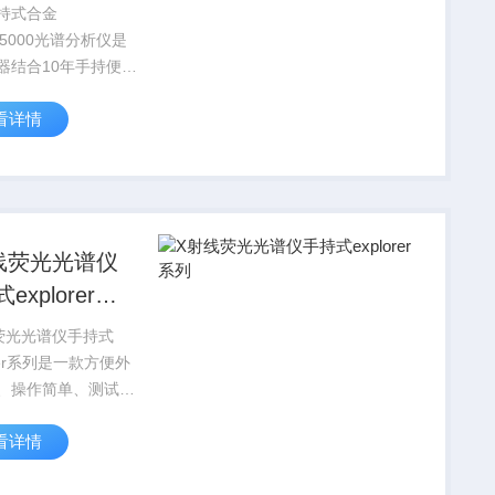
持式合金
us5000光谱分析仪是
器结合10年手持便携
经验，集中了光电
看详情
电子、半导体和计算
项技术，研制出具有
识产权的，全新一代
RF产品。
ER ...
线荧光光谱仪
explorer系
荧光光谱仪手持式
orer系列是一款方便外
、操作简单、测试时
分析准确的一款成分
看详情
，主要应用于合金成
、矿石元素分析、