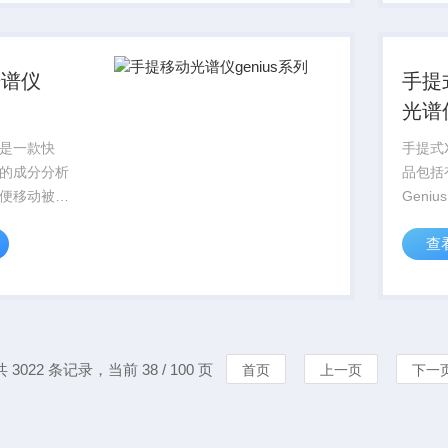
ROH
000手持式
重金属
仪...
光谱仪
手提
光谱
是一款快
手提式
的成分分析
品包括
便移动被广
Geni
探，合金材
析仪Ge
查
质管理等方
石分析仪
客户的广泛
7000
析仪Gen
共 3022 条记录，当前 38 / 100 页
首页
上一页
下一