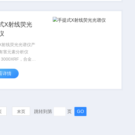
S有害物质测试、土壤
分析等行业中，天瑞
式X射线荧光
仪
X射线荧光光谱仪产
有害元素分析仪
us 3000XRF，合金分
nius 5000XRF，矿
看详情
Genius
XRF，土壤重金属分
ius 9000XRF等...
跳转到第
页
页
末页