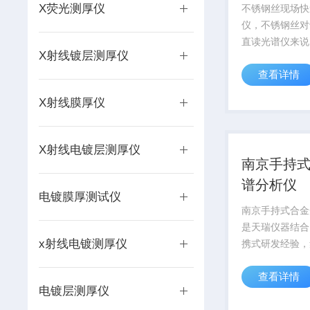
X荧光测厚仪
不锈钢丝现场快
仪，不锈钢丝对
直读光谱仪来说
X射线镀层测厚仪
因为其比较细，
查看详情
夹，再一方面激
熔断，不锈钢丝
X射线膜厚仪
测仪刚好弥补了
它是一款无损检
以快速准...
X射线电镀层测厚仪
南京手持
谱分析仪
电镀膜厚测试仪
南京手持式合金
是天瑞仪器结合
x射线电镀测厚仪
携式研发经验，
子、微电子、半
查看详情
机等多项技术，
电镀层测厚仪
自主知识产权的