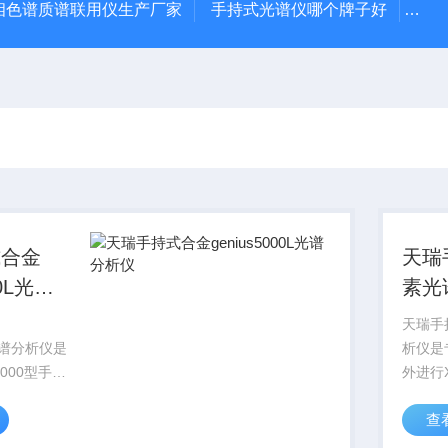
相色谱质谱联用仪生产厂家
手持式光谱仪哪个牌子好
便携
式合金
天瑞
00L光谱
素光
天瑞手
L光谱分析仪是
析仪是
5000型手持
外进行
基础上，进
计的仪
查
的新款手持
地质样
该仪器在充氦
弃物、