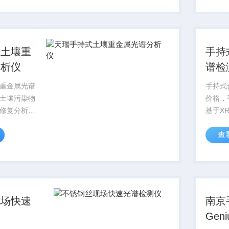
效提高XRF
析，对
于...
别和成
积小，重
式土壤重
手持
分析仪
谱检
重金属光谱
手持式
土壤污染物
价格，
修复分析
基于XR
份分析的仪
Fluor
查
000XRF天瑞
光谱分
属分析仪，
器，主
重量轻、普
器、C
特点，...
由于其
现场快速
南京
仪
Gen