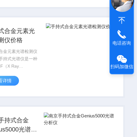
各类样品进行快速识
份分析鉴别。具有体
...
式合金元素光
测仪价格
电话咨询
合金元素光谱检测仪
手持式光谱仪是一种
F（X Ray
扫码加微信
escence,X射线荧光）
看详情
析技术的光谱分析仪
要由X光管、探测
PU以及存储器组成，
便携具有高效...
手持式合金
ius5000光谱分