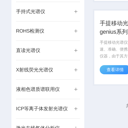
手持XRF产品。
EXPLORER 5
手持式光谱仪
XRF...
手提移动
ROHS检测仪
genius系列
手提移动光谱仪
速、准确、便携
直读光谱仪
仪器，由于其方
泛应用在野外勘
X射线荧光光谱仪
查看详情
料现场分析，品
面，产品得到了
应用和认可。
液相色谱质谱联用仪
ICP等离子体发射光谱仪