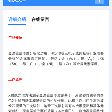
详细介绍
在线留言
产品介绍
金属镀层厚度分析仪适用于测定电镀及电子线路板等行业需要
分析的金属覆盖层厚度。 包括：金（Au），银（Ag），锡
（Sn），铜（Cu），镍（Ni），铬（Cr）等金属元素厚度。
工作原理
X射线光谱方法测定金属镀层厚度是基于一束强烈而狭窄的多
色X射线与基体和覆盖层的相互作用。此相互作用产生离散波
长和能量的二次辐射，这些二次辐射具有构成覆盖层和基体元
素特征。覆盖层单位面积质量（若密度已知，则为覆盖层线性