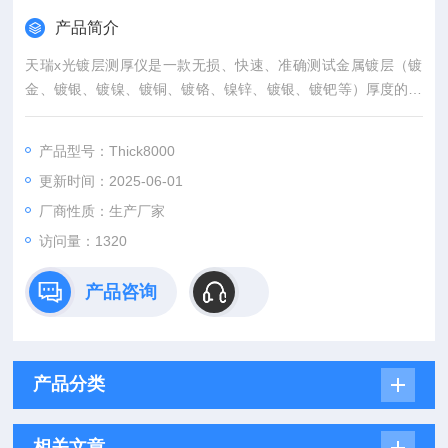
产品简介
天瑞x光镀层测厚仪是一款无损、快速、准确测试金属镀层（镀
金、镀银、镀镍、镀铜、镀铬、镍锌、镀银、镀钯等）厚度的仪
器，可以一次性测试一层、二层、多层合金镀层，多一层测五
层，镀层厚度一般在50μm以内（每种材料有所不同），全自动
产品型号：Thick8000
软件电脑操作，可多点测试，高清摄像系统观看测试点，关注点
更新时间：2025-06-01
测量更。
厂商性质：生产厂家
访问量：1320
产品咨询
产品分类
相关文章