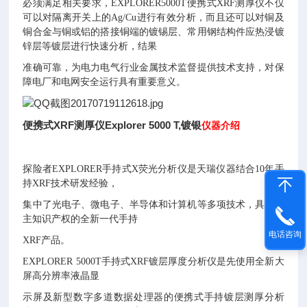
必须满足相关要求，EXPLORER5000T便携式XRF测厚仪不仅
可以对隔离开关上的Ag/Cu进行有效分析，而且还可以
对铜及
铜合金与铜或铝的搭接铜端的镀锡层、常用钢结构件应热浸镀
锌层等镀层进行快速分析，结果
准确可靠，为电力电气行业金属技术监督提供技术支持，对保
障电厂和电网安全运行具有重要意义。
便携式XRF测厚仪Explorer 5000 T,镀银
仪器介绍
探险者EXPLORER手持式X荧光分析仪是天瑞仪器结合10年手
持XRF技术研发经验，
集中了光电子、微电子、半导体和计算机等多项技术，具有自
主知识产权的全新一代手持
电话咨询
XRF产品。
EXPLORER 5000T手持式XRF镀层厚度分析仪是先使用全新大
屏高分辨率液晶显
示屏及新型数字多道数据处理器的便携式手持镀层测厚分析