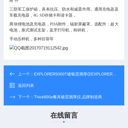
附 件
三防军工保护箱，具有抗压、防水和减震作用。通用充电器及
车载充电器，4G SD存储卡和读卡器，
两块锂电池及充电器，PDA附件，辐射屏蔽罩。选配件：超大
电池，座式测试支架，蓝牙打印机，粉碎机，
手动压样机，多种目筛等
上一个：
EXPLORER5000T镀银层测厚仪EXPLORER5000T,电力制造商
返回列表
下一个：
Thick800a餐具镀层测厚仪,品牌制造商
在线留言