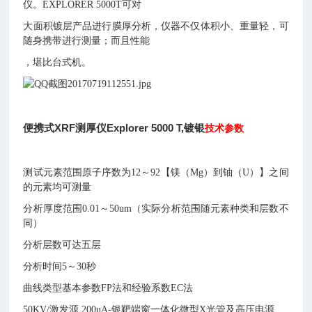
仪。EXPLORER 5000T可对
大面积镀层产品进行膜厚分析，仪器不仅体积小、重量轻，可
随身携带进行测量；而且性能
，堪比台式机。
便携式XRF测厚仪Explorer 5000 T,镀银
技术参数
测试元素范围原子序数为12～92【镁（Mg）到铀（U）】之间
的元素均可测量
分析厚度范围0.01～50um（实际分析范围随元素种类和层数不
同）
分析层数可达五层
分析时间5～30秒
曲线类型基本参数FP法和经验系数EC法
50KV/激发源 200uA-银靶端窗一体化微型X光管及高压电源