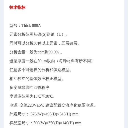
技术指标
型号：Thick 800A
元素分析范围从硫(S)到铀（U）。
同时可以分析30种以上元素，五层镀层。
分析含量一般为ppm到99.9% 。
镀层厚度一般在50μm以内（每种材料有所不同）
任意多个可选择的分析和识别模型。
相互独立的基体效应校正模型。
多变量非线性回收程序
度适应范围为15℃至30℃。
电源: 交流220V±5V, 建议配置交流净化稳压电源。
外观尺寸： 576(W)×495(D)×545(H) mm
样品室尺寸：500(W)×350(D)×140(H) mm