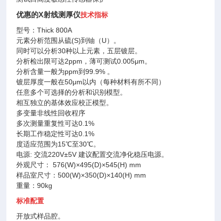
优惠的X射线测厚仪
技术指标
型号：Thick 800A
元素分析范围从硫(S)到铀（U）。
同时可以分析30种以上元素，五层镀层。
分析检出限可达2ppm，薄可测试0.005μm。
分析含量一般为ppm到99.9% 。
镀层厚度一般在50μm以内（每种材料有所不同）
任意多个可选择的分析和识别模型。
相互独立的基体效应校正模型。
多变量非线性回收程序
多次测量重复性可达0.1%
长期工作稳定性可达0.1%
度适应范围为15℃至30℃。
电源: 交流220V±5V 建议配置交流净化稳压电源。
外观尺寸： 576(W)×495(D)×545(H) mm
样品室尺寸：500(W)×350(D)×140(H) mm
重量：90kg
标准配置
开放式样品腔。