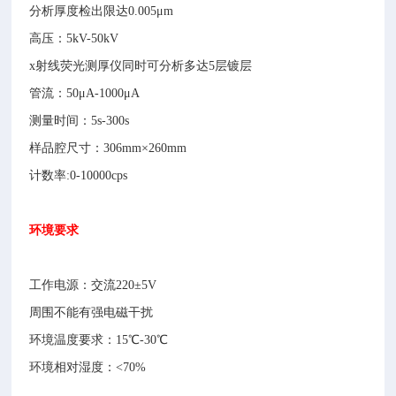
分析厚度检出限达0.005μm
高压：5kV-50kV
x射线荧光测厚仪同时可分析多达5层镀层
管流：50μA-1000μA
测量时间：5s-300s
样品腔尺寸：306mm×260mm
计数率:0-10000cps
环境要求
工作电源：交流220±5V
周围不能有强电磁干扰
环境温度要求：15℃-30℃
环境相对湿度：<70%