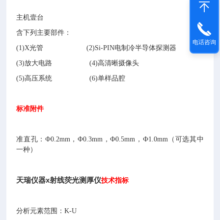
主机壹台
含下列主要部件：
电话咨询
(1)X光管 (2)Si-PIN电制冷半导体探测器
(3)放大电路 (4)高清晰摄像头
(5)高压系统 (6)单样品腔
标准附件
准直孔：Ф0.2mm，Ф0.3mm，Ф0.5mm，Ф1.0mm（可选其中
一种）
天瑞仪器x射线荧光测厚仪
技术指标
分析元素范围：K-U