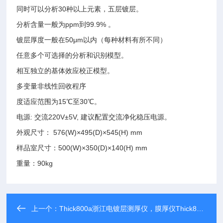
同时可以分析30种以上元素，五层镀层。
分析含量一般为ppm到99.9% 。
镀层厚度一般在50μm以内（每种材料有所不同）
任意多个可选择的分析和识别模型。
相互独立的基体效应校正模型。
多变量非线性回收程序
度适应范围为15℃至30℃。
电源: 交流220V±5V, 建议配置交流净化稳压电源。
外观尺寸： 576(W)×495(D)×545(H) mm
样品室尺寸：500(W)×350(D)×140(H) mm
重量：90kg
上一个：
Thick800a浙江电镀层测厚仪，膜厚仪Thick800a