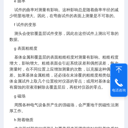
e 曲率
试件的曲率对测量有影响。这种影响总是随着曲率半径的减
少明显地增大。因此，在弯曲试件的表面上测量是不可靠的。
f 试件的变形
测头会使软覆盖层试件变形，因此在这些试件上测出可靠的
数据。
g 表面粗糙度
基体金属和覆盖层的表面粗糙程度对测量有影响。粗糙程度
增大，影响增大。粗糙表面会引起系统误差和偶然误差，每次
测量时，在不同位置上应增加测量的次数，以克服这种偶然误
差。如果基体金属粗糙，还必须在未涂覆的粗糙度相类似的基
体金属试件上取几个位置校对仪器的零点；或用对基体金属没
有腐蚀的溶液溶解除去覆盖层后，再校对仪器的零点。
电话咨询
g 磁场
周围各种电气设备所产生的强磁场，会严重地干扰磁性法测
厚工作。
h 附着物质