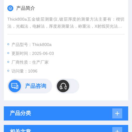
产品简介
Thick800a五金镀层测量仪,镀层厚度的测量方法主要有：楔切
法，光截法，电解法，厚度差测量法，称重法，X射线荧光法，β
射线反向散射法，电容法、磁性测量法及涡流测量法等等。这些
方法中前五种是有损检测，测量手段繁琐，速度慢，多适用于抽
产品型号：Thick800a
样检验。
更新时间：2025-06-03
厂商性质：生产厂家
访问量：1096
产品咨询
产品分类
相关文章