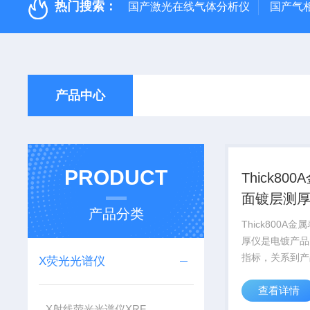
热门搜索：
国产激光在线气体分析仪
国产气
产品中心
PRODUCT
Thick80
面镀层测
产品分类
Thick800A
厚仪是电镀产品
指标，关系到产
X荧光光谱仪
及生产成本。 Th
查看详情
属镀层测厚仪是
的经验，专门研
X射线荧光光谱仪XRF