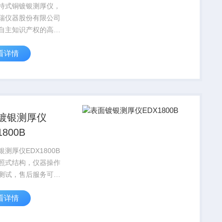
持式铜镀银测厚仪，
瑞仪器股份有限公司
自主知识产权的高科
，注册资本23088
看详情
下拥有北京邦鑫伟业
发有限公司和深圳市
器有限公司两家全资
。总部位于风景秀丽
.
镀银测厚仪
1800B
测厚仪EDX1800B
照式结构，仪器操作
测试，售后服务可靠
看详情