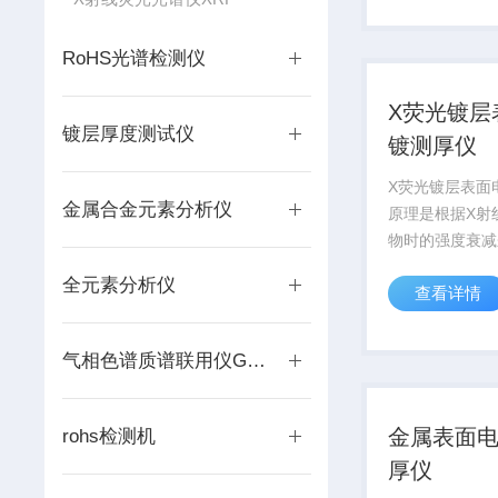
行业的一款厚度
配备移动平台，.
RoHS光谱检测仪
X荧光镀层
镀层厚度测试仪
镀测厚仪
X荧光镀层表面
金属合金元素分析仪
原理是根据X射
物时的强度衰减
测量厚度的，即
全元素分析仪
查看详情
板所吸收的X射
该X射线的能量
测件的厚度。由
气相色谱质谱联用仪GC-MS
头将接收到的信
信号，...
金属表面
rohs检测机
厚仪