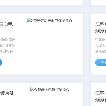
测试仪器，
距离更
..
式，满
测，降低
表面电
江苏
测厚
电镀测厚仪
江苏金
线穿透被测
天瑞金
来进行转换
量稳定
测量被测钢
表面镀
查
线量，根据
镀加工
值，确定被
五金厂
X射线探测
力企业
号转换为电
业，汽
板，手..
电镀层测
江苏
测厚