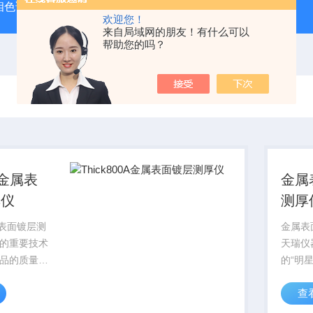
相色谱质谱联用仪生产厂家
手持式光谱仪哪个牌子好
便携
欢迎您！
来自局域网的朋友！有什么可以
帮助您的吗？
0A金属表
金属
厚仪
测厚
金属表面镀层测
金属表
的重要技术
天瑞仪
品的质量以
的“明
ick800A金
达到了
查
天瑞集多年
动平台
发用于镀层
果，测