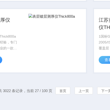
、友好的操
镀...
测厚仪
江苏
仪TH
ick800a
1国标GB
经验，专门
2005/
业的一款快
覆盖层
仪器，可全
线光谱
查
可多点测试
A754/A
多点分
Weigh
制仪器的测
Metall..
平台。是一
共 3022 条记录，当前 27 / 100 页
首页
上一页
下一