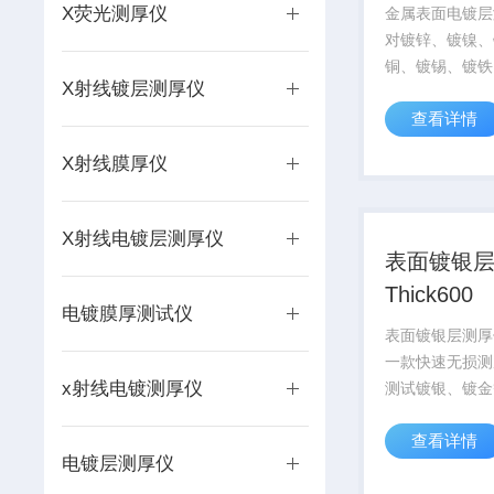
X荧光测厚仪
金属表面电镀层
对镀锌、镀镍、
铜、镀锡、镀铁
X射线镀层测厚仪
镉、镀铅、镀金
查看详情
镀镀层厚度进行
析，多一次可以
X射线膜厚仪
Thick800A
仪是天瑞集多年
门研...
X射线电镀层测厚仪
表面镀银
Thick600
电镀膜厚测试仪
表面镀银层测厚仪T
一款快速无损测
x射线电镀测厚仪
测试镀银、镀金
度，Think60
查看详情
多年镀层测厚检
电镀层测厚仪
验，以*的产品