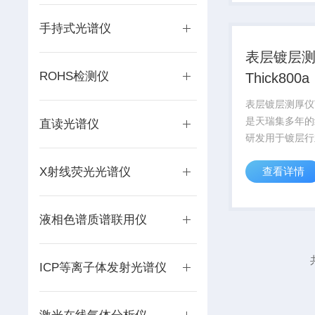
齐全的测试软件
作界面来满足金属
手持式光谱仪
表层镀层
ROHS检测仪
Thick800a
表层镀层测厚仪Th
是天瑞集多年的
直读光谱仪
研发用于镀层行
速、无损、测试
X射线荧光光谱仪
查看详情
自动软件操作，
（满足一个样品
析），由软件控
液相色谱质谱联用仪
试点，以及移动
款功...
ICP等离子体发射光谱仪