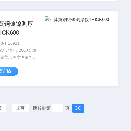
黄铜镀镍测厚
ICK600
/T 16921-
ISO 3497：2000金属
 覆盖层厚度测量X射
方法2.美国标准
看详情
754M-08Coating
t（mass）of
.
跳转到第
页
页
末页