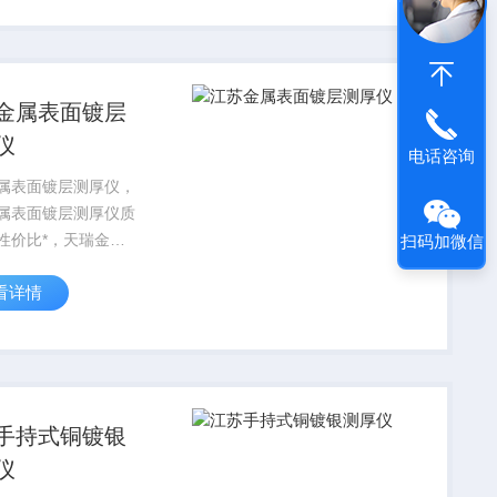
加，采用上照式方
足不同规格产品的检
了...
金属表面镀层
仪
电话咨询
属表面镀层测厚仪，
属表面镀层测厚仪质
性价比*，天瑞金属
扫码加微信
层测厚仪适合用于电
看详情
企业，手机制造商，
，高压开关企业，电
，国家电网，军工企
车零部件，PCB线路
.
手持式铜镀银
仪