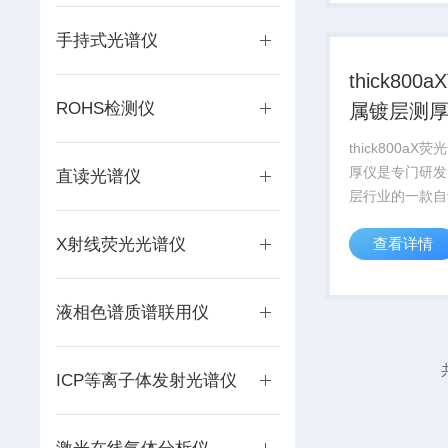
和镀层含量的测
铂、银等贵金属和
手持式光谱仪
thick800
ROHS检测仪
属镀层测
thick800a
厚仪是专门研发
直读光谱仪
层行业的一款自
器，可全自动软
X射线荧光光谱仪
查看详情
多点测试，由软
的测试点，以及
基本实现智能化
液相色谱质谱联用仪
能*的仪器，配上
ICP等离子体发射光谱仪