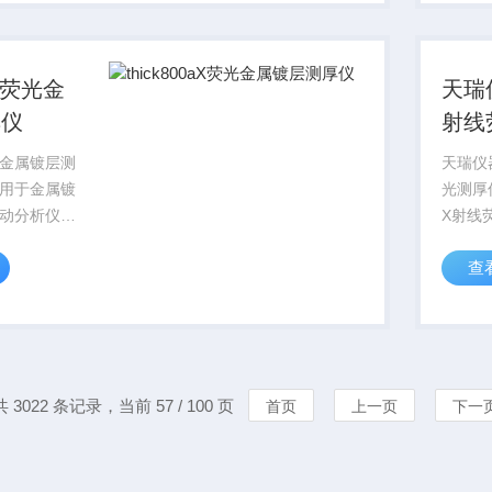
定；黄金、
铂、银
各种首...
的含量
aX荧光金
天瑞仪
厚仪
射线
X荧光金属镀层测
天瑞仪器
用于金属镀
光测厚
动分析仪
X射线
件操作，可
家，产
查
件控制仪器
厚度的
移动平台，
金、镀
，是一款功
铜等电
专门为其...
简单，
用，...
共 3022 条记录，当前 57 / 100 页
首页
上一页
下一