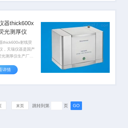
等贵金属和各种首饰
检测。
器thick600x
荧光测厚仪
thick600x射线荧
仪，天瑞仪器是国产
荧光测厚仪生产厂
品主要用于金属镀层
看详情
测试，可以检测镀
镍、镀银、镀锡、镀
镀层厚度，产品操作
简单培训即可上岗使
跳转到第
页
页
末页