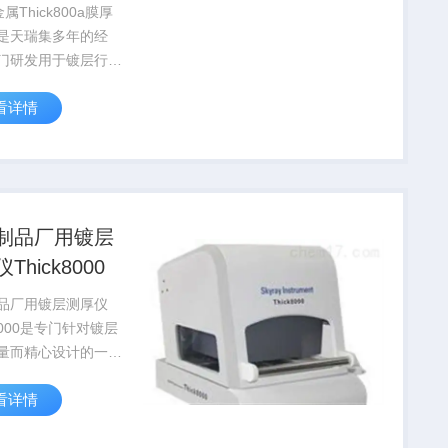
属Thick800a膜厚
是天瑞集多年的经
门研发用于镀层行业
仪器，可全自动软件
看详情
可多点测试，由软件
器的测试点，以及移
。是一款功能*的仪
上专门为其开发的软
制品厂用镀层
Thick8000
品厂用镀层测厚仪
k8000是专门针对镀层
量而精心设计的一款
器。主要应用于：金
看详情
的厚度测量、电镀液
含量的测定；黄金、