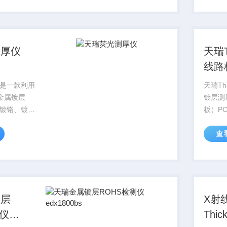
的设计，使
件控制
松完成。
移动平
测厚仪
天瑞T
线路
是一款利用
天瑞Th
金属镀层
镀层测
镀铬、镀
板）P
、镀钯、镀
电路板
查
厚度的仪
连接的
0a是目前天瑞
有10
量的一款，
设计主
，满足不同
电路板
镀层
X射
测仪
Thi