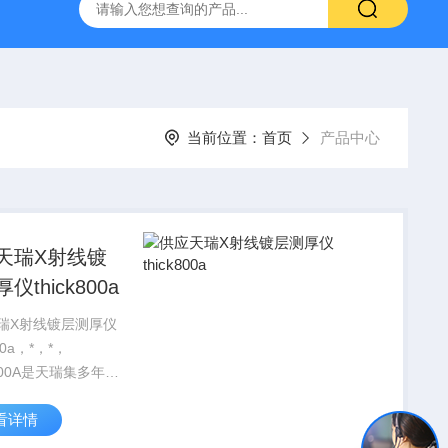
式X射线荧光测定仪
手持式xrf分析仪
水质重金属检测仪
当前位置：
首页
产品中心
天瑞X射线镀
仪thick800a
瑞X射线镀层测厚仪
800a，*，*，
k800A是天瑞集多年的
专门研发用于镀层行
看详情
款仪器，可全自动软
，可多点测试，由软