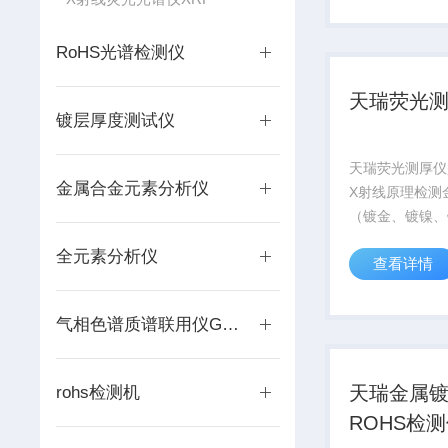
的需要，人性化
测试工作更加轻
RoHS光谱检测仪
天瑞荧光
镀层厚度测试仪
天瑞荧光测厚仪
金属合金元素分析仪
X射线原理检测
（镀金、镀镍、
锌、镀锡、镀铑
全元素分析仪
查看详情
铜、镀银……）
器，thick80
仪器镀层仪器销
气相色谱质谱联用仪GC-MS
采用上照式方式
规格产...
天瑞金属
rohs检测机
ROHS检