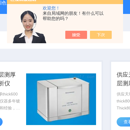
相色谱质谱联用仪生产厂家
手持式光谱仪哪个牌子好
便携
欢迎您！
来自局域网的朋友！有什么可以
帮助您的吗？
层测厚
供应
分析仪
层测厚
hick600
供应天
仪器多年镀
thick
和经验，以
Thic
功能齐全的
经验，
查
的操作界面
业的一
及含量测定
件操作