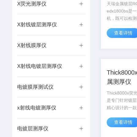
edx1800bs
X荧光测厚仪
天瑞金属镀层R
edx1800bs
机，既可以检测
X射线镀层测厚仪
锌、镀银、镀镍
查看详情
铬等）厚度，又
ROHS（铅、
X射线膜厚仪
等）检测，同时
金（不锈钢、铜
成...
X射线电镀层测厚仪
Thick80
属测厚仪
电镀膜厚测试仪
Thick8000
是专门针对镀层
x射线电镀测厚仪
精心设计的一款
主要应用于：金
查看详情
金、镀银、镀镍
电镀层测厚仪
铜等）的厚度测