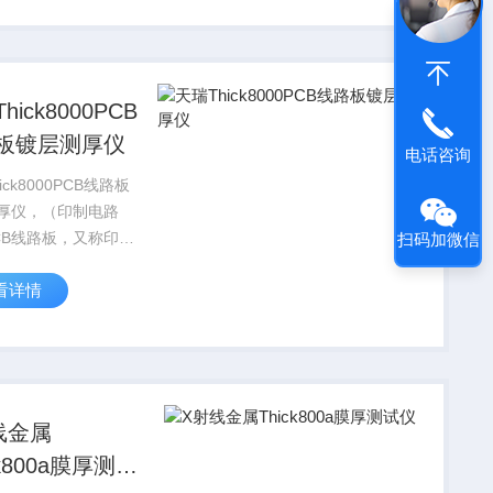
仪器的测试点，以及
台。是一款功能...
hick8000PCB
板镀层测厚仪
电话咨询
ick8000PCB线路板
厚仪，（印制电路
CB线路板，又称印刷
扫码加微信
，是电子元器件电气
看详情
提供者。它的发展已
0多年的历史了；它的
要是版图设计；采用
的主要优点是大...
线金属
ck800a膜厚测试