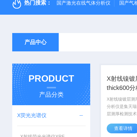
热门搜索：
国产激光在线气体分析仪
国产气
产品中心
PRODUCT
X射线镍镀
thick600
产品分类
X射线镍镀层测厚t
分析仪是集天瑞
层测厚检测技术
X荧光光谱仪
*的产品配置、
查看详情
测试软件、友好
来满足金属镀层
X射线荧光光谱仪XRF