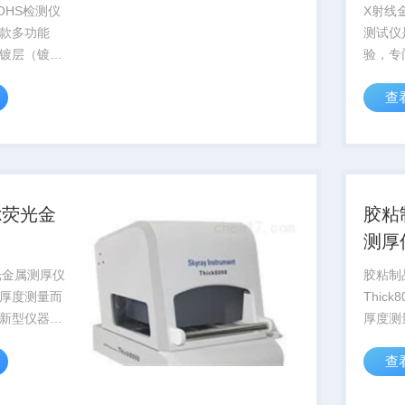
仪
OHS检测仪
X射线金
是一款多功能
测试仪
镀层（镀
验，专
、镀铜、镀
的一款
查
可以用来做
操作，
镉、汞、卤素
控制仪
可以测试合
动平台
合金等）
器，配
件...
00x荧光金
胶粘
测厚仪
x荧光金属测厚仪
胶粘制
厚度测量而
Thic
新型仪器。
厚度测
属镀层（镀
新型仪
查
、镀锌、镀
属镀层
量、电镀液
和镀层